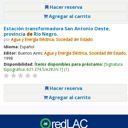
Hacer reserva
Agregar al carrito
Estación transformadora San Antonio Oeste,
provincia
de
Río Negro.
por
Agua
y
Energía
Eléctrica,
Sociedad
de
l
Estado
.
Idioma:
Español
Editor:
Buenos Aires:
Agua
y
Energía
Eléctrica,
Sociedad
de
l
Estado
,
1998
Disponibilidad:
Ítems disponibles para préstamo:
Signatura
topográfica:
621.374.5/A282/v.1
(1).
Hacer reserva
Agregar al carrito