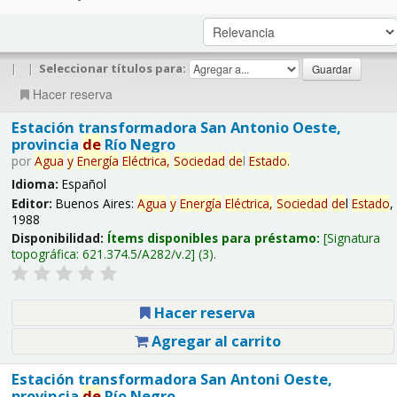
|
|
Seleccionar títulos para:
Hacer reserva
Estación transformadora San Antonio Oeste,
provincia
de
Río Negro
por
Agua
y
Energía
Eléctrica,
Sociedad
de
l
Estado
.
Idioma:
Español
Editor:
Buenos Aires:
Agua
y
Energía
Eléctrica,
Sociedad
de
l
Estado
,
1988
Disponibilidad:
Ítems disponibles para préstamo:
Signatura
topográfica:
621.374.5/A282/v.2
(3).
Hacer reserva
Agregar al carrito
Estación transformadora San Antoni Oeste,
provincia
de
Río Negro