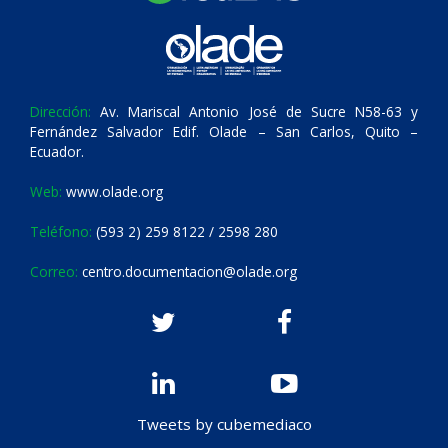
Dirección:
Av. Mariscal Antonio José de Sucre N58-63 y
Fernández Salvador Edif. Olade – San Carlos, Quito –
Ecuador.
Web:
www.olade.org
Teléfono:
(593 2) 259 8122 / 2598 280
Correo:
centro.documentacion@olade.org
Tweets by cubemediaco