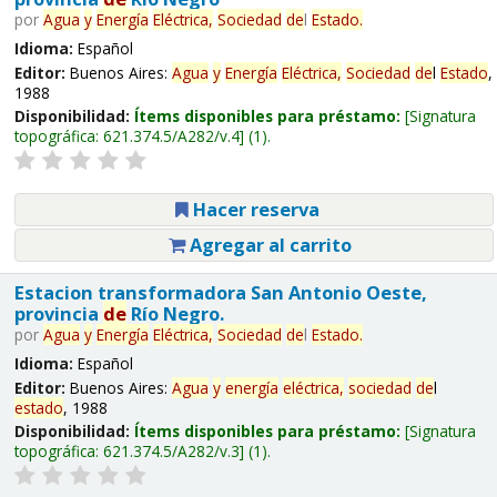
por
Agua
y
Energía
Eléctrica,
Sociedad
de
l
Estado
.
Idioma:
Español
Editor:
Buenos Aires:
Agua
y
Energía
Eléctrica,
Sociedad
de
l
Estado
,
1988
Disponibilidad:
Ítems disponibles para préstamo:
Signatura
topográfica:
621.374.5/A282/v.4
(1).
Hacer reserva
Agregar al carrito
Estacion transformadora San Antonio Oeste,
provincia
de
Río Negro.
por
Agua
y
Energía
Eléctrica,
Sociedad
de
l
Estado
.
Idioma:
Español
Editor:
Buenos Aires:
Agua
y
energía
eléctrica,
sociedad
de
l
estado
, 1988
Disponibilidad:
Ítems disponibles para préstamo:
Signatura
topográfica:
621.374.5/A282/v.3
(1).