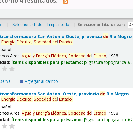
tornó 4 resultados.
|
Seleccionar todo
Limpiar todo
|
Seleccionar títulos para:
o
 transformadora San Antonio Oeste, provincia
de
Río Negro
y
Energía
Eléctrica,
Sociedad
de
l
Estado
.
spañol
enos Aires:
Agua
y
Energía
Eléctrica,
Sociedad
de
l
Estado
, 1988
lidad:
Ítems disponibles para préstamo:
Signatura topográfica:
62
eserva
Agregar al carrito
 transformadora San Antoni Oeste, provincia
de
Río Negro
y
Energía
Eléctrica,
Sociedad
de
l
Estado
.
spañol
enos Aires:
Agua
y
Energía
Eléctrica,
Sociedad
de
l
Estado
, 1988
lidad:
Ítems disponibles para préstamo:
Signatura topográfica:
62