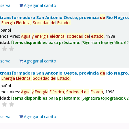
eserva
Agregar al carrito
 transformadora San Antonio Oeste, provincia
de
Río Negro
y
Energía
Eléctrica,
Sociedad
de
l
Estado
.
spañol
enos Aires:
Agua
y
energía
eléctrica,
sociedad
de
l
estado
, 1988
lidad:
Ítems disponibles para préstamo:
Signatura topográfica:
62
eserva
Agregar al carrito
 transformadora San Antonio Oeste, provincia
de
Río Negro
y
Energía
Eléctrica,
Sociedad
de
l
Estado
.
spañol
enos Aires:
Agua
y
Energía
Eléctrica,
Sociedad
de
l
Estado
, 1998
lidad:
Ítems disponibles para préstamo:
Signatura topográfica:
62
eserva
Agregar al carrito