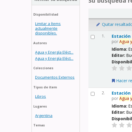
Su búsqueda re
Disponibilidad
Limitar a ítems
Quitar resaltad
actualmente
disponibles.
1.
Estación
por
Agua
Autores
Idioma:
E
Agua y Energía Eléct...
Editor:
Bu
Agua y Energía Eléct...
Disponibi
Colecciones
Documentos Externos
Hacer r
Tipos de ítem
2.
Estación
Libros
por
Agua
Idioma:
E
Lugares
Editor:
Bu
Argentina
Disponibi
Temas