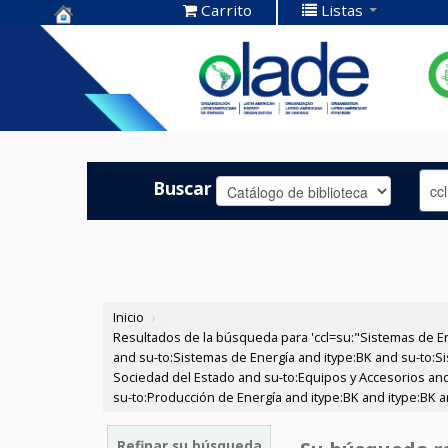
Carrito
Listas
Centro de
Documentación
OLADE -
Buscar
Inicio
›
Resultados de la búsqueda para 'ccl=su:"Sistemas de E
and su-to:Sistemas de Energía and itype:BK and su-to:Si
Sociedad del Estado and su-to:Equipos y Accesorios and 
su-to:Producción de Energía and itype:BK and itype:BK a
Refinar su búsqueda