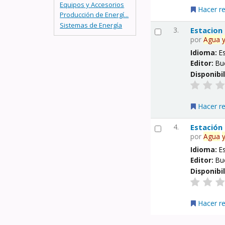
Equipos y Accesorios
Hacer r
Producción de Energí...
Sistemas de Energía
3.
Estacion
por
Agua
Idioma:
E
Editor:
Bu
Disponibi
Hacer r
4.
Estación
por
Agua
Idioma:
E
Editor:
Bu
Disponibi
Hacer r