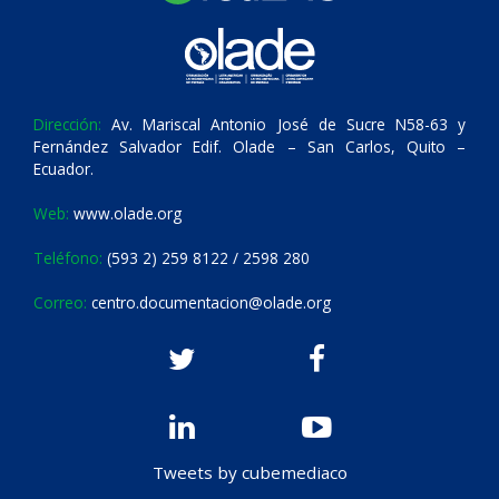
Dirección:
Av. Mariscal Antonio José de Sucre N58-63 y
Fernández Salvador Edif. Olade – San Carlos, Quito –
Ecuador.
Web:
www.olade.org
Teléfono:
(593 2) 259 8122 / 2598 280
Correo:
centro.documentacion@olade.org
Tweets by cubemediaco