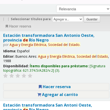
|
|
Seleccionar títulos para:
Hacer reserva
Estación transformadora San Antonio Oeste,
provincia
de
Río Negro
por
Agua
y
Energía
Eléctrica,
Sociedad
de
l
Estado
.
Idioma:
Español
Editor:
Buenos Aires:
Agua
y
Energía
Eléctrica,
Sociedad
de
l
Estado
,
1988
Disponibilidad:
Ítems disponibles para préstamo:
Signatura
topográfica:
621.374.5/A282/v.2
(3).
Hacer reserva
Agregar al carrito
Estación transformadora San Antoni Oeste,
provincia
de
Río Negro