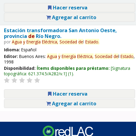
Hacer reserva
Agregar al carrito
Estación transformadora San Antonio Oeste,
provincia
de
Río Negro.
por
Agua
y
Energía
Eléctrica,
Sociedad
de
l
Estado
.
Idioma:
Español
Editor:
Buenos Aires:
Agua
y
Energía
Eléctrica,
Sociedad
de
l
Estado
,
1998
Disponibilidad:
Ítems disponibles para préstamo:
Signatura
topográfica:
621.374.5/A282/v.1
(1).
Hacer reserva
Agregar al carrito