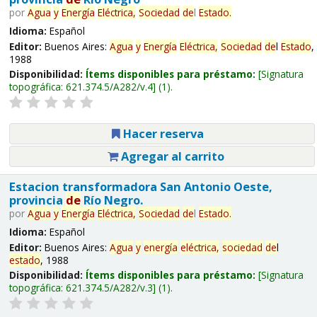
por
Agua
y
Energía
Eléctrica,
Sociedad
de
l
Estado
.
Idioma:
Español
Editor:
Buenos Aires:
Agua
y
Energía
Eléctrica,
Sociedad
de
l
Estado
,
1988
Disponibilidad:
Ítems disponibles para préstamo:
Signatura
topográfica:
621.374.5/A282/v.4
(1).
Hacer reserva
Agregar al carrito
Estacion transformadora San Antonio Oeste,
provincia
de
Río Negro.
por
Agua
y
Energía
Eléctrica,
Sociedad
de
l
Estado
.
Idioma:
Español
Editor:
Buenos Aires:
Agua
y
energía
eléctrica,
sociedad
de
l
estado
, 1988
Disponibilidad:
Ítems disponibles para préstamo:
Signatura
topográfica:
621.374.5/A282/v.3
(1).