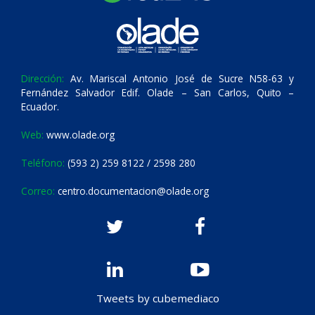
Dirección:
Av. Mariscal Antonio José de Sucre N58-63 y
Fernández Salvador Edif. Olade – San Carlos, Quito –
Ecuador.
Web:
www.olade.org
Teléfono:
(593 2) 259 8122 / 2598 280
Correo:
centro.documentacion@olade.org
Tweets by cubemediaco