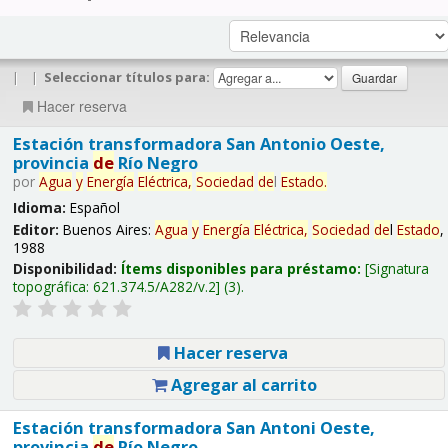
|
|
Seleccionar títulos para:
Hacer reserva
Estación transformadora San Antonio Oeste,
provincia
de
Río Negro
por
Agua
y
Energía
Eléctrica,
Sociedad
de
l
Estado
.
Idioma:
Español
Editor:
Buenos Aires:
Agua
y
Energía
Eléctrica,
Sociedad
de
l
Estado
,
1988
Disponibilidad:
Ítems disponibles para préstamo:
Signatura
topográfica:
621.374.5/A282/v.2
(3).
Hacer reserva
Agregar al carrito
Estación transformadora San Antoni Oeste,
provincia
de
Río Negro