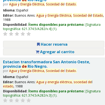
por
Agua
y
Energía
Eléctrica,
Sociedad
de
l
Estado
.
Idioma:
Español
Editor:
Buenos Aires:
Agua
y
Energía
Eléctrica,
Sociedad
de
l
Estado
,
1988
Disponibilidad:
Ítems disponibles para préstamo:
Signatura
topográfica:
621.374.5/A282/v.4
(1).
Hacer reserva
Agregar al carrito
Estacion transformadora San Antonio Oeste,
provincia
de
Río Negro.
por
Agua
y
Energía
Eléctrica,
Sociedad
de
l
Estado
.
Idioma:
Español
Editor:
Buenos Aires:
Agua
y
energía
eléctrica,
sociedad
de
l
estado
, 1988
Disponibilidad:
Ítems disponibles para préstamo:
Signatura
topográfica:
621.374.5/A282/v.3
(1).