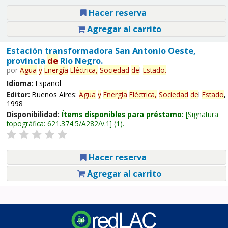
Hacer reserva
Agregar al carrito
Estación transformadora San Antonio Oeste,
provincia
de
Río Negro.
por
Agua
y
Energía
Eléctrica,
Sociedad
de
l
Estado
.
Idioma:
Español
Editor:
Buenos Aires:
Agua
y
Energía
Eléctrica,
Sociedad
de
l
Estado
,
1998
Disponibilidad:
Ítems disponibles para préstamo:
Signatura
topográfica:
621.374.5/A282/v.1
(1).
Hacer reserva
Agregar al carrito