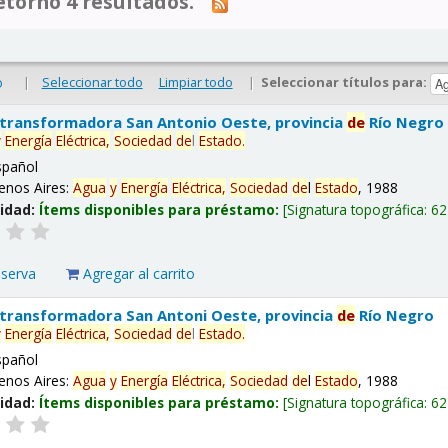
tornó 4 resultados.
|
Seleccionar todo
Limpiar todo
|
Seleccionar títulos para:
o
 transformadora San Antonio Oeste, provincia
de
Río Negro
y
Energía
Eléctrica,
Sociedad
de
l
Estado
.
spañol
enos Aires:
Agua
y
Energía
Eléctrica,
Sociedad
de
l
Estado
, 1988
lidad:
Ítems disponibles para préstamo:
Signatura topográfica:
62
eserva
Agregar al carrito
 transformadora San Antoni Oeste, provincia
de
Río Negro
y
Energía
Eléctrica,
Sociedad
de
l
Estado
.
spañol
enos Aires:
Agua
y
Energía
Eléctrica,
Sociedad
de
l
Estado
, 1988
lidad:
Ítems disponibles para préstamo:
Signatura topográfica:
62