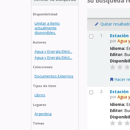
Su búsqueda re
Disponibilidad
Limitar a ítems
Quitar resaltad
actualmente
disponibles.
1.
Estación
por
Agua
Autores
Idioma:
E
Agua y Energía Eléct...
Editor:
Bu
Agua y Energía Eléct...
Disponibi
Colecciones
Documentos Externos
Hacer r
Tipos de ítem
2.
Estación
Libros
por
Agua
Idioma:
E
Lugares
Editor:
Bu
Argentina
Disponibi
Temas