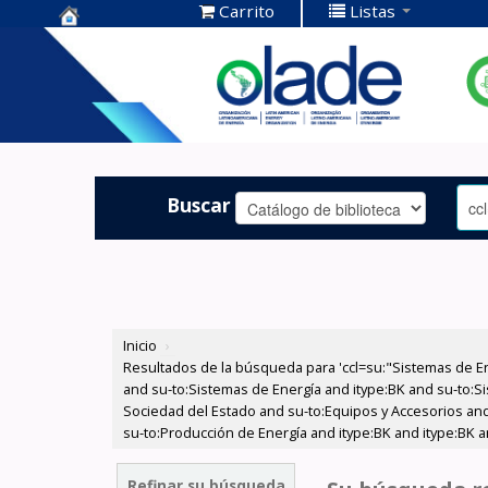
Carrito
Listas
Centro de
Documentación
OLADE -
Buscar
Inicio
›
Resultados de la búsqueda para 'ccl=su:"Sistemas de E
and su-to:Sistemas de Energía and itype:BK and su-to:Si
Sociedad del Estado and su-to:Equipos y Accesorios and 
su-to:Producción de Energía and itype:BK and itype:BK a
Refinar su búsqueda