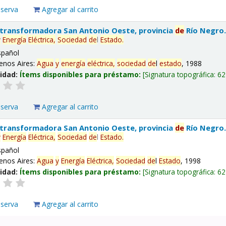
eserva
Agregar al carrito
 transformadora San Antonio Oeste, provincia
de
Río Negro
y
Energía
Eléctrica,
Sociedad
de
l
Estado
.
spañol
enos Aires:
Agua
y
energía
eléctrica,
sociedad
de
l
estado
, 1988
lidad:
Ítems disponibles para préstamo:
Signatura topográfica:
62
eserva
Agregar al carrito
 transformadora San Antonio Oeste, provincia
de
Río Negro
y
Energía
Eléctrica,
Sociedad
de
l
Estado
.
spañol
enos Aires:
Agua
y
Energía
Eléctrica,
Sociedad
de
l
Estado
, 1998
lidad:
Ítems disponibles para préstamo:
Signatura topográfica:
62
eserva
Agregar al carrito