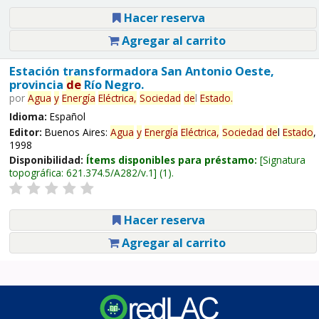
Hacer reserva
Agregar al carrito
Estación transformadora San Antonio Oeste,
provincia
de
Río Negro.
por
Agua
y
Energía
Eléctrica,
Sociedad
de
l
Estado
.
Idioma:
Español
Editor:
Buenos Aires:
Agua
y
Energía
Eléctrica,
Sociedad
de
l
Estado
,
1998
Disponibilidad:
Ítems disponibles para préstamo:
Signatura
topográfica:
621.374.5/A282/v.1
(1).
Hacer reserva
Agregar al carrito