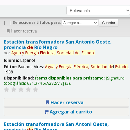
|
|
Seleccionar títulos para:
Hacer reserva
Estación transformadora San Antonio Oeste,
provincia
de
Río Negro
por
Agua
y
Energía
Eléctrica,
Sociedad
de
l
Estado
.
Idioma:
Español
Editor:
Buenos Aires:
Agua
y
Energía
Eléctrica,
Sociedad
de
l
Estado
,
1988
Disponibilidad:
Ítems disponibles para préstamo:
Signatura
topográfica:
621.374.5/A282/v.2
(3).
Hacer reserva
Agregar al carrito
Estación transformadora San Antoni Oeste,
provincia
de
Río Negro