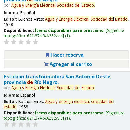
por
Agua
y
Energía
Eléctrica,
Sociedad
de
l
Estado
.
Idioma:
Español
Editor:
Buenos Aires:
Agua
y
Energía
Eléctrica,
Sociedad
de
l
Estado
,
1988
Disponibilidad:
Ítems disponibles para préstamo:
Signatura
topográfica:
621.374.5/A282/v.4
(1).
Hacer reserva
Agregar al carrito
Estacion transformadora San Antonio Oeste,
provincia
de
Río Negro.
por
Agua
y
Energía
Eléctrica,
Sociedad
de
l
Estado
.
Idioma:
Español
Editor:
Buenos Aires:
Agua
y
energía
eléctrica,
sociedad
de
l
estado
, 1988
Disponibilidad:
Ítems disponibles para préstamo:
Signatura
topográfica:
621.374.5/A282/v.3
(1).