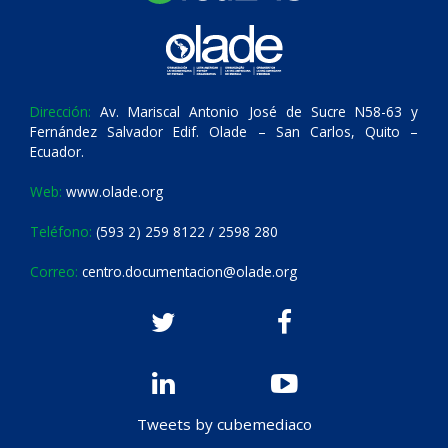
Dirección:
Av. Mariscal Antonio José de Sucre N58-63 y
Fernández Salvador Edif. Olade – San Carlos, Quito –
Ecuador.
Web:
www.olade.org
Teléfono:
(593 2) 259 8122 / 2598 280
Correo:
centro.documentacion@olade.org
Tweets by cubemediaco