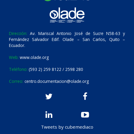
Dirección:
Av. Mariscal Antonio José de Sucre N58-63 y
Fernández Salvador Edif. Olade – San Carlos, Quito –
Ecuador.
Web:
www.olade.org
Teléfono:
(593 2) 259 8122 / 2598 280
Correo:
centro.documentacion@olade.org
Tweets by cubemediaco