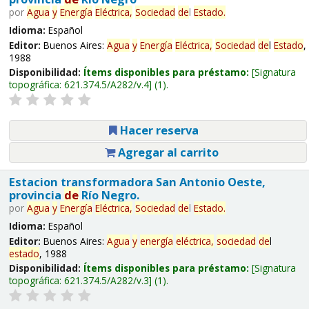
por
Agua
y
Energía
Eléctrica,
Sociedad
de
l
Estado
.
Idioma:
Español
Editor:
Buenos Aires:
Agua
y
Energía
Eléctrica,
Sociedad
de
l
Estado
,
1988
Disponibilidad:
Ítems disponibles para préstamo:
Signatura
topográfica:
621.374.5/A282/v.4
(1).
Hacer reserva
Agregar al carrito
Estacion transformadora San Antonio Oeste,
provincia
de
Río Negro.
por
Agua
y
Energía
Eléctrica,
Sociedad
de
l
Estado
.
Idioma:
Español
Editor:
Buenos Aires:
Agua
y
energía
eléctrica,
sociedad
de
l
estado
, 1988
Disponibilidad:
Ítems disponibles para préstamo:
Signatura
topográfica:
621.374.5/A282/v.3
(1).