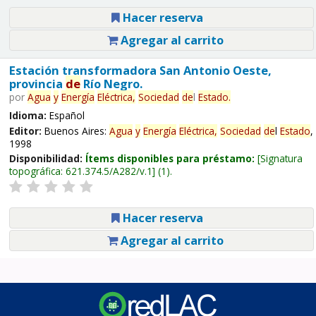
Hacer reserva
Agregar al carrito
Estación transformadora San Antonio Oeste,
provincia
de
Río Negro.
por
Agua
y
Energía
Eléctrica,
Sociedad
de
l
Estado
.
Idioma:
Español
Editor:
Buenos Aires:
Agua
y
Energía
Eléctrica,
Sociedad
de
l
Estado
,
1998
Disponibilidad:
Ítems disponibles para préstamo:
Signatura
topográfica:
621.374.5/A282/v.1
(1).
Hacer reserva
Agregar al carrito