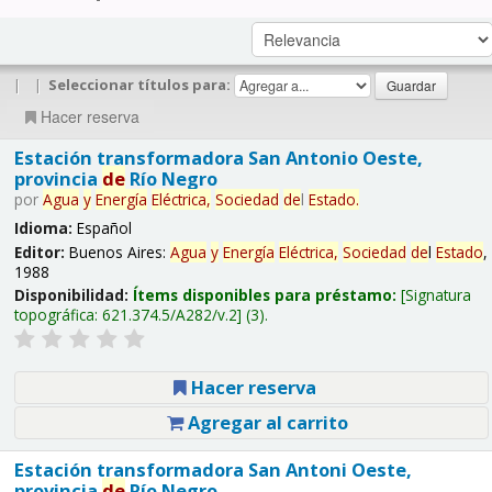
|
|
Seleccionar títulos para:
Hacer reserva
Estación transformadora San Antonio Oeste,
provincia
de
Río Negro
por
Agua
y
Energía
Eléctrica,
Sociedad
de
l
Estado
.
Idioma:
Español
Editor:
Buenos Aires:
Agua
y
Energía
Eléctrica,
Sociedad
de
l
Estado
,
1988
Disponibilidad:
Ítems disponibles para préstamo:
Signatura
topográfica:
621.374.5/A282/v.2
(3).
Hacer reserva
Agregar al carrito
Estación transformadora San Antoni Oeste,
provincia
de
Río Negro