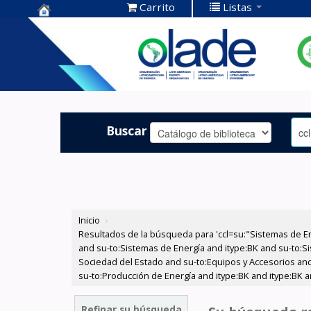
Carrito
Listas
Centro de
Documentación
OLADE -
Buscar
Inicio
›
Resultados de la búsqueda para 'ccl=su:"Sistemas de E
and su-to:Sistemas de Energía and itype:BK and su-to:Si
Sociedad del Estado and su-to:Equipos y Accesorios and 
su-to:Producción de Energía and itype:BK and itype:BK 
Refinar su búsqueda