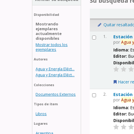
Su búsqueda re
Disponibilidad
Mostrando
Quitar resaltad
ejemplares
actualmente
1.
Estación
disponibles
por
Agua
Mostrar todos los
ejemplares
Idioma:
E
Editor:
Bu
Autores
Disponibi
Agua y Energía Eléct...
Agua y Energía Eléct...
Hacer r
Colecciones
2.
Estación
Documentos Externos
por
Agua
Tipos de ítem
Idioma:
E
Libros
Editor:
Bu
Disponibi
Lugares
Argentina