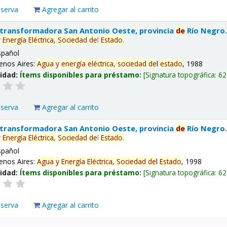
eserva
Agregar al carrito
 transformadora San Antonio Oeste, provincia
de
Río Negro
y
Energía
Eléctrica,
Sociedad
de
l
Estado
.
spañol
enos Aires:
Agua
y
energía
eléctrica,
sociedad
de
l
estado
, 1988
lidad:
Ítems disponibles para préstamo:
Signatura topográfica:
62
eserva
Agregar al carrito
 transformadora San Antonio Oeste, provincia
de
Río Negro
y
Energía
Eléctrica,
Sociedad
de
l
Estado
.
spañol
enos Aires:
Agua
y
Energía
Eléctrica,
Sociedad
de
l
Estado
, 1998
lidad:
Ítems disponibles para préstamo:
Signatura topográfica:
62
eserva
Agregar al carrito