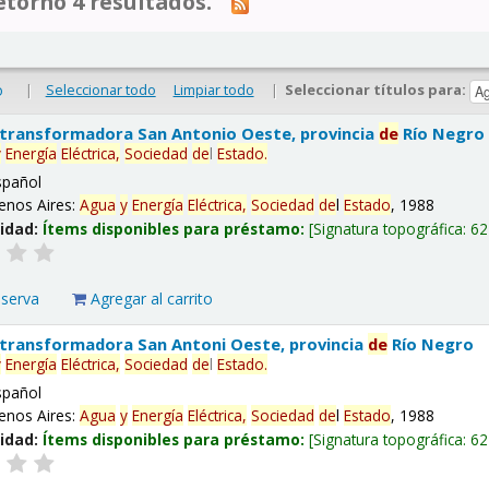
tornó 4 resultados.
|
Seleccionar todo
Limpiar todo
|
Seleccionar títulos para:
o
 transformadora San Antonio Oeste, provincia
de
Río Negro
y
Energía
Eléctrica,
Sociedad
de
l
Estado
.
spañol
enos Aires:
Agua
y
Energía
Eléctrica,
Sociedad
de
l
Estado
, 1988
lidad:
Ítems disponibles para préstamo:
Signatura topográfica:
62
eserva
Agregar al carrito
 transformadora San Antoni Oeste, provincia
de
Río Negro
y
Energía
Eléctrica,
Sociedad
de
l
Estado
.
spañol
enos Aires:
Agua
y
Energía
Eléctrica,
Sociedad
de
l
Estado
, 1988
lidad:
Ítems disponibles para préstamo:
Signatura topográfica:
62