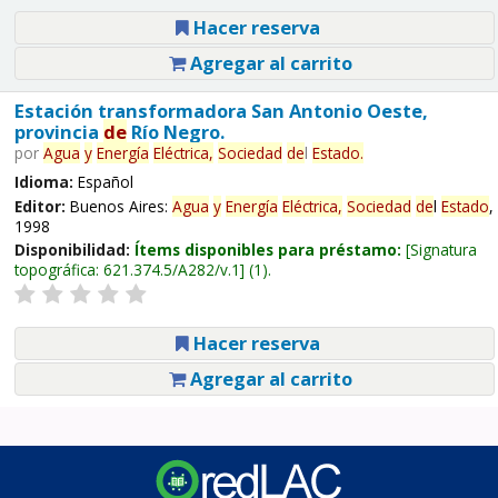
Hacer reserva
Agregar al carrito
Estación transformadora San Antonio Oeste,
provincia
de
Río Negro.
por
Agua
y
Energía
Eléctrica,
Sociedad
de
l
Estado
.
Idioma:
Español
Editor:
Buenos Aires:
Agua
y
Energía
Eléctrica,
Sociedad
de
l
Estado
,
1998
Disponibilidad:
Ítems disponibles para préstamo:
Signatura
topográfica:
621.374.5/A282/v.1
(1).
Hacer reserva
Agregar al carrito