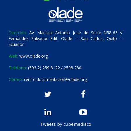
Dirección:
Av. Mariscal Antonio José de Sucre N58-63 y
Fernández Salvador Edif. Olade – San Carlos, Quito –
Ecuador.
Web:
www.olade.org
Teléfono:
(593 2) 259 8122 / 2598 280
Correo:
centro.documentacion@olade.org
Tweets by cubemediaco