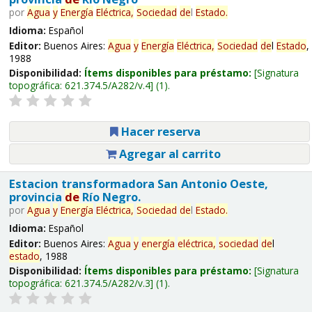
por
Agua
y
Energía
Eléctrica,
Sociedad
de
l
Estado
.
Idioma:
Español
Editor:
Buenos Aires:
Agua
y
Energía
Eléctrica,
Sociedad
de
l
Estado
,
1988
Disponibilidad:
Ítems disponibles para préstamo:
Signatura
topográfica:
621.374.5/A282/v.4
(1).
Hacer reserva
Agregar al carrito
Estacion transformadora San Antonio Oeste,
provincia
de
Río Negro.
por
Agua
y
Energía
Eléctrica,
Sociedad
de
l
Estado
.
Idioma:
Español
Editor:
Buenos Aires:
Agua
y
energía
eléctrica,
sociedad
de
l
estado
, 1988
Disponibilidad:
Ítems disponibles para préstamo:
Signatura
topográfica:
621.374.5/A282/v.3
(1).