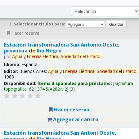
|
|
Seleccionar títulos para:
Hacer reserva
Estación transformadora San Antonio Oeste,
provincia
de
Río Negro
por
Agua
y
Energía
Eléctrica,
Sociedad
de
l
Estado
.
Idioma:
Español
Editor:
Buenos Aires:
Agua
y
Energía
Eléctrica,
Sociedad
de
l
Estado
,
1988
Disponibilidad:
Ítems disponibles para préstamo:
Signatura
topográfica:
621.374.5/A282/v.2
(3).
Hacer reserva
Agregar al carrito
Estación transformadora San Antoni Oeste,
provincia
de
Río Negro