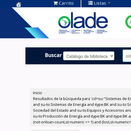
Carrito
Listas
Centro de
Documentación
OLADE -
Buscar
Inicio
›
Resultados de la búsqueda para 'ccl=su:"Sistemas de E
and su-to:Sistemas de Energía and itype:BK and su-to:Si
Sociedad del Estado and su-to:Equipos y Accesorios and 
su-to:Producción de Energía and itype:BK and itype:BK a
(not-onloan-count,st-numeric >= 1) and (lost,st-numeric=0