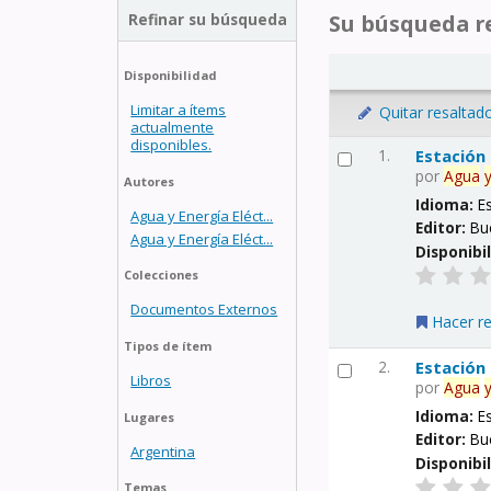
Refinar su búsqueda
Su búsqueda re
Disponibilidad
Limitar a ítems
Quitar resaltad
actualmente
disponibles.
1.
Estación
por
Agua
Autores
Idioma:
E
Agua y Energía Eléct...
Editor:
Bu
Agua y Energía Eléct...
Disponibi
Colecciones
Documentos Externos
Hacer r
Tipos de ítem
2.
Estación
Libros
por
Agua
Idioma:
E
Lugares
Editor:
Bu
Argentina
Disponibi
Temas