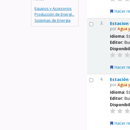
Equipos y Accesorios
Hacer r
Producción de Energí...
Sistemas de Energía
3.
Estacion
por
Agua
Idioma:
E
Editor:
Bu
Disponibi
Hacer r
4.
Estación
por
Agua
Idioma:
E
Editor:
Bu
Disponibi
Hacer r