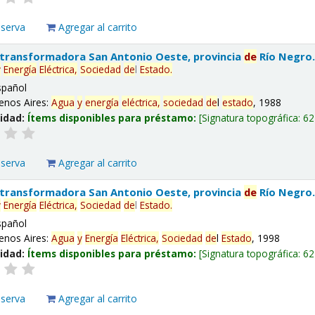
eserva
Agregar al carrito
 transformadora San Antonio Oeste, provincia
de
Río Negro
y
Energía
Eléctrica,
Sociedad
de
l
Estado
.
spañol
enos Aires:
Agua
y
energía
eléctrica,
sociedad
de
l
estado
, 1988
lidad:
Ítems disponibles para préstamo:
Signatura topográfica:
62
eserva
Agregar al carrito
 transformadora San Antonio Oeste, provincia
de
Río Negro
y
Energía
Eléctrica,
Sociedad
de
l
Estado
.
spañol
enos Aires:
Agua
y
Energía
Eléctrica,
Sociedad
de
l
Estado
, 1998
lidad:
Ítems disponibles para préstamo:
Signatura topográfica:
62
eserva
Agregar al carrito