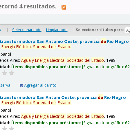
tornó 4 resultados.
|
Seleccionar todo
Limpiar todo
|
Seleccionar títulos para:
o
 transformadora San Antonio Oeste, provincia
de
Río Negro
y
Energía
Eléctrica,
Sociedad
de
l
Estado
.
spañol
enos Aires:
Agua
y
Energía
Eléctrica,
Sociedad
de
l
Estado
, 1988
lidad:
Ítems disponibles para préstamo:
Signatura topográfica:
62
eserva
Agregar al carrito
 transformadora San Antoni Oeste, provincia
de
Río Negro
y
Energía
Eléctrica,
Sociedad
de
l
Estado
.
spañol
enos Aires:
Agua
y
Energía
Eléctrica,
Sociedad
de
l
Estado
, 1988
lidad:
Ítems disponibles para préstamo:
Signatura topográfica:
62