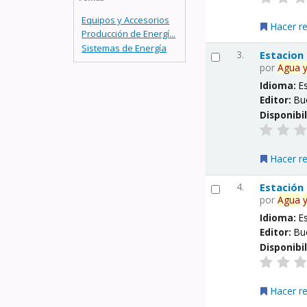
Equipos y Accesorios
Hacer r
Producción de Energí...
Sistemas de Energía
3.
Estacion
por
Agua
Idioma:
E
Editor:
Bu
Disponibi
Hacer r
4.
Estación
por
Agua
Idioma:
E
Editor:
Bu
Disponibi
Hacer r