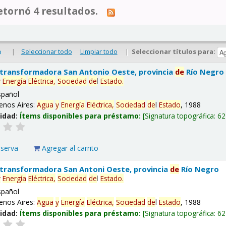
tornó 4 resultados.
|
Seleccionar todo
Limpiar todo
|
Seleccionar títulos para:
o
 transformadora San Antonio Oeste, provincia
de
Río Negro
y
Energía
Eléctrica,
Sociedad
de
l
Estado
.
spañol
enos Aires:
Agua
y
Energía
Eléctrica,
Sociedad
de
l
Estado
, 1988
lidad:
Ítems disponibles para préstamo:
Signatura topográfica:
62
eserva
Agregar al carrito
 transformadora San Antoni Oeste, provincia
de
Río Negro
y
Energía
Eléctrica,
Sociedad
de
l
Estado
.
spañol
enos Aires:
Agua
y
Energía
Eléctrica,
Sociedad
de
l
Estado
, 1988
lidad:
Ítems disponibles para préstamo:
Signatura topográfica:
62