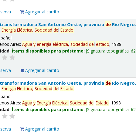
eserva
Agregar al carrito
 transformadora San Antonio Oeste, provincia
de
Río Negro
y
Energía
Eléctrica,
Sociedad
de
l
Estado
.
spañol
enos Aires:
Agua
y
energía
eléctrica,
sociedad
de
l
estado
, 1988
lidad:
Ítems disponibles para préstamo:
Signatura topográfica:
62
eserva
Agregar al carrito
 transformadora San Antonio Oeste, provincia
de
Río Negro
y
Energía
Eléctrica,
Sociedad
de
l
Estado
.
spañol
enos Aires:
Agua
y
Energía
Eléctrica,
Sociedad
de
l
Estado
, 1998
lidad:
Ítems disponibles para préstamo:
Signatura topográfica:
62
eserva
Agregar al carrito