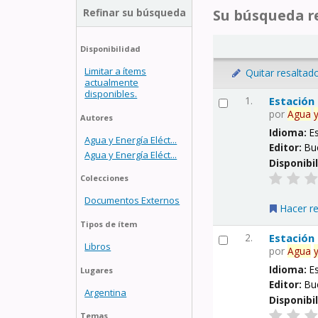
Refinar su búsqueda
Su búsqueda re
Disponibilidad
Limitar a ítems
Quitar resaltad
actualmente
disponibles.
1.
Estación
por
Agua
Autores
Idioma:
E
Agua y Energía Eléct...
Editor:
Bu
Agua y Energía Eléct...
Disponibi
Colecciones
Documentos Externos
Hacer r
Tipos de ítem
2.
Estación
Libros
por
Agua
Idioma:
E
Lugares
Editor:
Bu
Argentina
Disponibi
Temas