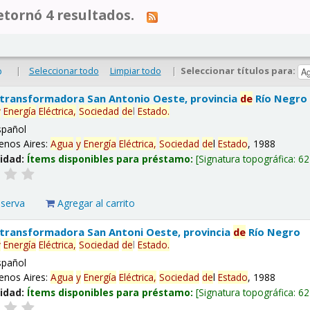
tornó 4 resultados.
|
Seleccionar todo
Limpiar todo
|
Seleccionar títulos para:
o
 transformadora San Antonio Oeste, provincia
de
Río Negro
y
Energía
Eléctrica,
Sociedad
de
l
Estado
.
spañol
enos Aires:
Agua
y
Energía
Eléctrica,
Sociedad
de
l
Estado
, 1988
lidad:
Ítems disponibles para préstamo:
Signatura topográfica:
62
eserva
Agregar al carrito
 transformadora San Antoni Oeste, provincia
de
Río Negro
y
Energía
Eléctrica,
Sociedad
de
l
Estado
.
spañol
enos Aires:
Agua
y
Energía
Eléctrica,
Sociedad
de
l
Estado
, 1988
lidad:
Ítems disponibles para préstamo:
Signatura topográfica:
62