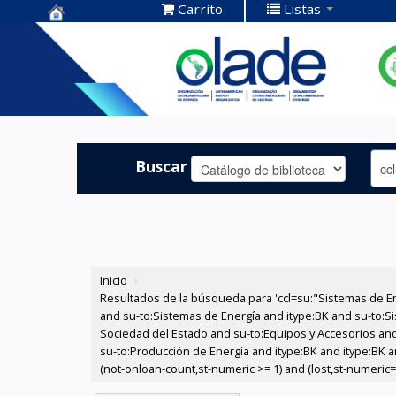
Carrito
Listas
Centro de
Documentación
OLADE -
Buscar
Inicio
›
Resultados de la búsqueda para 'ccl=su:"Sistemas de E
and su-to:Sistemas de Energía and itype:BK and su-to:Si
Sociedad del Estado and su-to:Equipos y Accesorios and 
su-to:Producción de Energía and itype:BK and itype:BK a
(not-onloan-count,st-numeric >= 1) and (lost,st-numeric=0