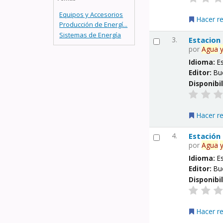
Equipos y Accesorios
Hacer r
Producción de Energí...
Sistemas de Energía
3.
Estacion
por
Agua
Idioma:
E
Editor:
Bu
Disponibi
Hacer r
4.
Estación
por
Agua
Idioma:
E
Editor:
Bu
Disponibi
Hacer r