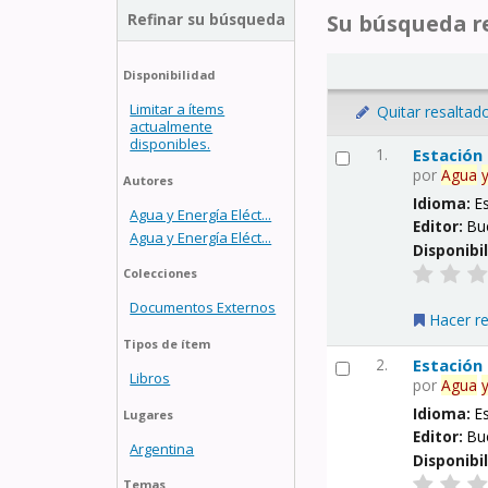
Refinar su búsqueda
Su búsqueda re
Disponibilidad
Limitar a ítems
Quitar resaltad
actualmente
disponibles.
1.
Estación
por
Agua
Autores
Idioma:
E
Agua y Energía Eléct...
Editor:
Bu
Agua y Energía Eléct...
Disponibi
Colecciones
Documentos Externos
Hacer r
Tipos de ítem
2.
Estación
Libros
por
Agua
Idioma:
E
Lugares
Editor:
Bu
Argentina
Disponibi
Temas