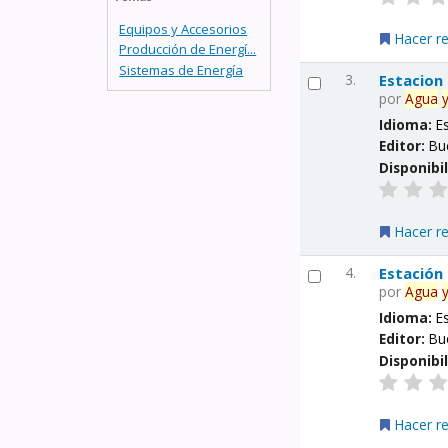
Equipos y Accesorios
Hacer r
Producción de Energí...
Sistemas de Energía
3.
Estacion
por
Agua
Idioma:
E
Editor:
Bu
Disponibi
Hacer r
4.
Estación
por
Agua
Idioma:
E
Editor:
Bu
Disponibi
Hacer r