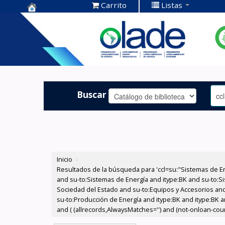
Carrito
Listas
Centro de
Documentación
OLADE -
Buscar
Inicio
›
Resultados de la búsqueda para 'ccl=su:"Sistemas de E
and su-to:Sistemas de Energía and itype:BK and su-to:Si
Sociedad del Estado and su-to:Equipos y Accesorios and 
su-to:Producción de Energía and itype:BK and itype:BK a
and ( (allrecords,AlwaysMatches='') and (not-onloan-count