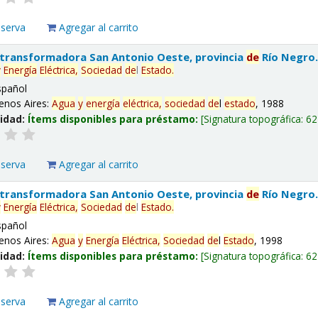
eserva
Agregar al carrito
 transformadora San Antonio Oeste, provincia
de
Río Negro
y
Energía
Eléctrica,
Sociedad
de
l
Estado
.
spañol
enos Aires:
Agua
y
energía
eléctrica,
sociedad
de
l
estado
, 1988
lidad:
Ítems disponibles para préstamo:
Signatura topográfica:
62
eserva
Agregar al carrito
 transformadora San Antonio Oeste, provincia
de
Río Negro
y
Energía
Eléctrica,
Sociedad
de
l
Estado
.
spañol
enos Aires:
Agua
y
Energía
Eléctrica,
Sociedad
de
l
Estado
, 1998
lidad:
Ítems disponibles para préstamo:
Signatura topográfica:
62
eserva
Agregar al carrito