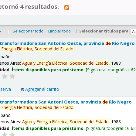
tornó 4 resultados.
|
Seleccionar todo
Limpiar todo
|
Seleccionar títulos para:
o
 transformadora San Antonio Oeste, provincia
de
Río Negro
y
Energía
Eléctrica,
Sociedad
de
l
Estado
.
spañol
enos Aires:
Agua
y
Energía
Eléctrica,
Sociedad
de
l
Estado
, 1988
lidad:
Ítems disponibles para préstamo:
Signatura topográfica:
62
eserva
Agregar al carrito
 transformadora San Antoni Oeste, provincia
de
Río Negro
y
Energía
Eléctrica,
Sociedad
de
l
Estado
.
spañol
enos Aires:
Agua
y
Energía
Eléctrica,
Sociedad
de
l
Estado
, 1988
lidad:
Ítems disponibles para préstamo:
Signatura topográfica:
62