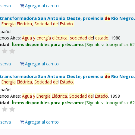
eserva
Agregar al carrito
 transformadora San Antonio Oeste, provincia
de
Río Negro
y
Energía
Eléctrica,
Sociedad
de
l
Estado
.
spañol
enos Aires:
Agua
y
energía
eléctrica,
sociedad
de
l
estado
, 1988
lidad:
Ítems disponibles para préstamo:
Signatura topográfica:
62
eserva
Agregar al carrito
 transformadora San Antonio Oeste, provincia
de
Río Negro
y
Energía
Eléctrica,
Sociedad
de
l
Estado
.
spañol
enos Aires:
Agua
y
Energía
Eléctrica,
Sociedad
de
l
Estado
, 1998
lidad:
Ítems disponibles para préstamo:
Signatura topográfica:
62
eserva
Agregar al carrito