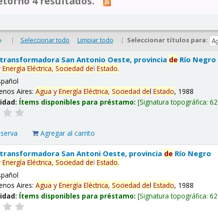
tornó 4 resultados.
|
Seleccionar todo
Limpiar todo
|
Seleccionar títulos para:
o
 transformadora San Antonio Oeste, provincia
de
Río Negro
y
Energía
Eléctrica,
Sociedad
de
l
Estado
.
spañol
enos Aires:
Agua
y
Energía
Eléctrica,
Sociedad
de
l
Estado
, 1988
lidad:
Ítems disponibles para préstamo:
Signatura topográfica:
62
eserva
Agregar al carrito
 transformadora San Antoni Oeste, provincia
de
Río Negro
y
Energía
Eléctrica,
Sociedad
de
l
Estado
.
spañol
enos Aires:
Agua
y
Energía
Eléctrica,
Sociedad
de
l
Estado
, 1988
lidad:
Ítems disponibles para préstamo:
Signatura topográfica:
62