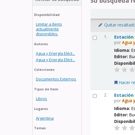
Su búsqueda re
Disponibilidad
Limitar a ítems
Quitar resaltad
actualmente
disponibles.
1.
Estación
por
Agua
Autores
Idioma:
E
Agua y Energía Eléct...
Editor:
Bu
Agua y Energía Eléct...
Disponibi
Colecciones
Documentos Externos
Hacer r
Tipos de ítem
2.
Estación
Libros
por
Agua
Idioma:
E
Lugares
Editor:
Bu
Argentina
Disponibi
Temas