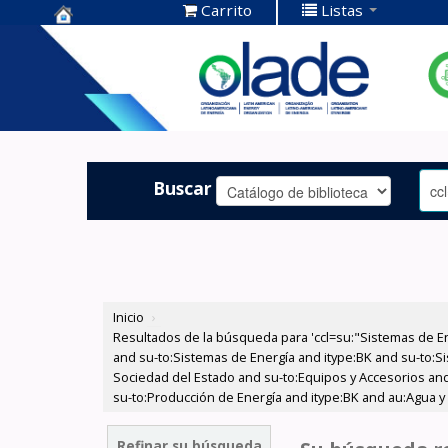
Carrito
Listas
Centro de
Documentación
OLADE -
Buscar
Inicio
›
Resultados de la búsqueda para 'ccl=su:"Sistemas de E
and su-to:Sistemas de Energía and itype:BK and su-to:Si
Sociedad del Estado and su-to:Equipos y Accesorios and 
su-to:Producción de Energía and itype:BK and au:Agua y
Refinar su búsqueda