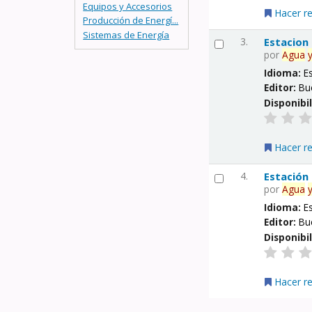
Equipos y Accesorios
Hacer r
Producción de Energí...
Sistemas de Energía
3.
Estacion
por
Agua
Idioma:
E
Editor:
Bu
Disponibi
Hacer r
4.
Estación
por
Agua
Idioma:
E
Editor:
Bu
Disponibi
Hacer r