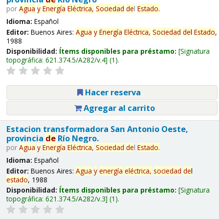
por
Agua
y
Energía
Eléctrica,
Sociedad
de
l
Estado
.
Idioma:
Español
Editor:
Buenos Aires:
Agua
y
Energía
Eléctrica,
Sociedad
de
l
Estado
,
1988
Disponibilidad:
Ítems disponibles para préstamo:
Signatura
topográfica:
621.374.5/A282/v.4
(1).
Hacer reserva
Agregar al carrito
Estacion transformadora San Antonio Oeste,
provincia
de
Río Negro.
por
Agua
y
Energía
Eléctrica,
Sociedad
de
l
Estado
.
Idioma:
Español
Editor:
Buenos Aires:
Agua
y
energía
eléctrica,
sociedad
de
l
estado
, 1988
Disponibilidad:
Ítems disponibles para préstamo:
Signatura
topográfica:
621.374.5/A282/v.3
(1).