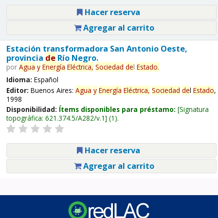
Hacer reserva
Agregar al carrito
Estación transformadora San Antonio Oeste,
provincia
de
Río Negro.
por
Agua
y
Energía
Eléctrica,
Sociedad
de
l
Estado
.
Idioma:
Español
Editor:
Buenos Aires:
Agua
y
Energía
Eléctrica,
Sociedad
de
l
Estado
,
1998
Disponibilidad:
Ítems disponibles para préstamo:
Signatura
topográfica:
621.374.5/A282/v.1
(1).
Hacer reserva
Agregar al carrito