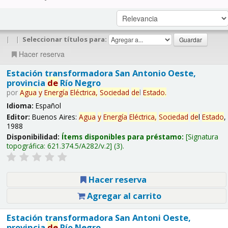
|
|
Seleccionar títulos para:
Hacer reserva
Estación transformadora San Antonio Oeste,
provincia
de
Río Negro
por
Agua
y
Energía
Eléctrica,
Sociedad
de
l
Estado
.
Idioma:
Español
Editor:
Buenos Aires:
Agua
y
Energía
Eléctrica,
Sociedad
de
l
Estado
,
1988
Disponibilidad:
Ítems disponibles para préstamo:
Signatura
topográfica:
621.374.5/A282/v.2
(3).
Hacer reserva
Agregar al carrito
Estación transformadora San Antoni Oeste,
provincia
de
Río Negro