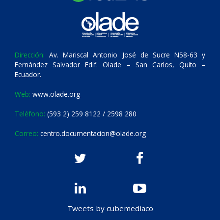
Dirección:
Av. Mariscal Antonio José de Sucre N58-63 y
Fernández Salvador Edif. Olade – San Carlos, Quito –
Ecuador.
Web:
www.olade.org
Teléfono:
(593 2) 259 8122 / 2598 280
Correo:
centro.documentacion@olade.org
Tweets by cubemediaco