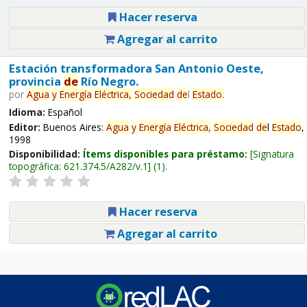
Hacer reserva
Agregar al carrito
Estación transformadora San Antonio Oeste,
provincia
de
Río Negro.
por
Agua
y
Energía
Eléctrica,
Sociedad
de
l
Estado
.
Idioma:
Español
Editor:
Buenos Aires:
Agua
y
Energía
Eléctrica,
Sociedad
de
l
Estado
,
1998
Disponibilidad:
Ítems disponibles para préstamo:
Signatura
topográfica:
621.374.5/A282/v.1
(1).
Hacer reserva
Agregar al carrito