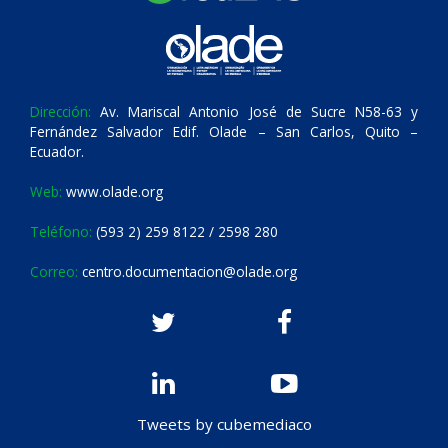
Dirección:
Av. Mariscal Antonio José de Sucre N58-63 y
Fernández Salvador Edif. Olade – San Carlos, Quito –
Ecuador.
Web:
www.olade.org
Teléfono:
(593 2) 259 8122 / 2598 280
Correo:
centro.documentacion@olade.org
Tweets by cubemediaco