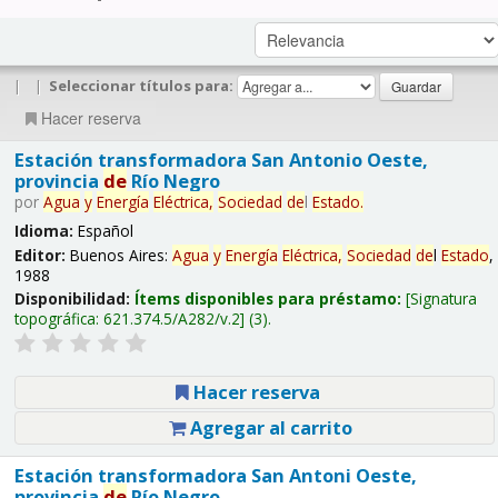
|
|
Seleccionar títulos para:
Hacer reserva
Estación transformadora San Antonio Oeste,
provincia
de
Río Negro
por
Agua
y
Energía
Eléctrica,
Sociedad
de
l
Estado
.
Idioma:
Español
Editor:
Buenos Aires:
Agua
y
Energía
Eléctrica,
Sociedad
de
l
Estado
,
1988
Disponibilidad:
Ítems disponibles para préstamo:
Signatura
topográfica:
621.374.5/A282/v.2
(3).
Hacer reserva
Agregar al carrito
Estación transformadora San Antoni Oeste,
provincia
de
Río Negro