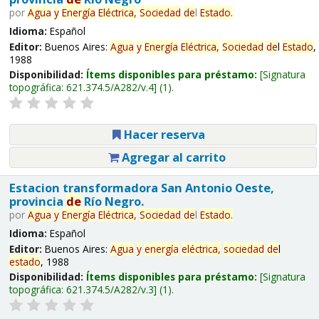
por
Agua
y
Energía
Eléctrica,
Sociedad
de
l
Estado
.
Idioma:
Español
Editor:
Buenos Aires:
Agua
y
Energía
Eléctrica,
Sociedad
de
l
Estado
,
1988
Disponibilidad:
Ítems disponibles para préstamo:
Signatura
topográfica:
621.374.5/A282/v.4
(1).
Hacer reserva
Agregar al carrito
Estacion transformadora San Antonio Oeste,
provincia
de
Río Negro.
por
Agua
y
Energía
Eléctrica,
Sociedad
de
l
Estado
.
Idioma:
Español
Editor:
Buenos Aires:
Agua
y
energía
eléctrica,
sociedad
de
l
estado
, 1988
Disponibilidad:
Ítems disponibles para préstamo:
Signatura
topográfica:
621.374.5/A282/v.3
(1).