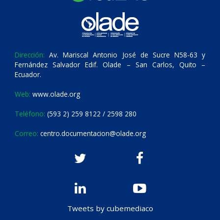
Dirección:
Av. Mariscal Antonio José de Sucre N58-63 y
Fernández Salvador Edif. Olade – San Carlos, Quito –
Ecuador.
Web:
www.olade.org
Teléfono:
(593 2) 259 8122 / 2598 280
Correo:
centro.documentacion@olade.org
Tweets by cubemediaco