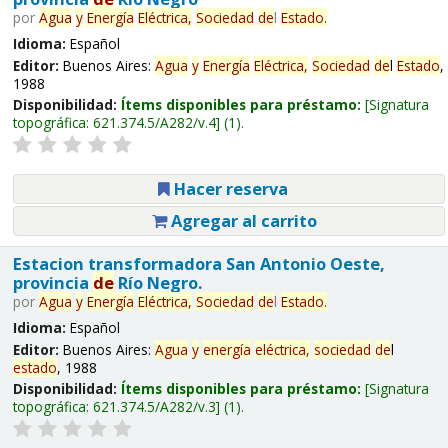
por
Agua
y
Energía
Eléctrica,
Sociedad
de
l
Estado
.
Idioma:
Español
Editor:
Buenos Aires:
Agua
y
Energía
Eléctrica,
Sociedad
de
l
Estado
,
1988
Disponibilidad:
Ítems disponibles para préstamo:
Signatura
topográfica:
621.374.5/A282/v.4
(1).
Hacer reserva
Agregar al carrito
Estacion transformadora San Antonio Oeste,
provincia
de
Río Negro.
por
Agua
y
Energía
Eléctrica,
Sociedad
de
l
Estado
.
Idioma:
Español
Editor:
Buenos Aires:
Agua
y
energía
eléctrica,
sociedad
de
l
estado
, 1988
Disponibilidad:
Ítems disponibles para préstamo:
Signatura
topográfica:
621.374.5/A282/v.3
(1).