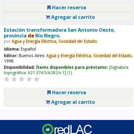
Hacer reserva
Agregar al carrito
Estación transformadora San Antonio Oeste,
provincia
de
Río Negro.
por
Agua
y
Energía
Eléctrica,
Sociedad
de
l
Estado
.
Idioma:
Español
Editor:
Buenos Aires:
Agua
y
Energía
Eléctrica,
Sociedad
de
l
Estado
,
1998
Disponibilidad:
Ítems disponibles para préstamo:
Signatura
topográfica:
621.374.5/A282/v.1
(1).
Hacer reserva
Agregar al carrito