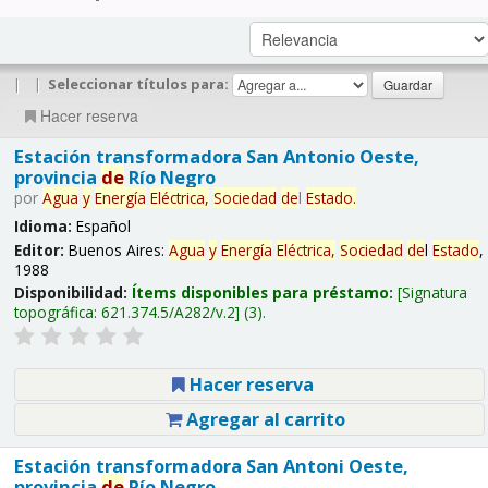
|
|
Seleccionar títulos para:
Hacer reserva
Estación transformadora San Antonio Oeste,
provincia
de
Río Negro
por
Agua
y
Energía
Eléctrica,
Sociedad
de
l
Estado
.
Idioma:
Español
Editor:
Buenos Aires:
Agua
y
Energía
Eléctrica,
Sociedad
de
l
Estado
,
1988
Disponibilidad:
Ítems disponibles para préstamo:
Signatura
topográfica:
621.374.5/A282/v.2
(3).
Hacer reserva
Agregar al carrito
Estación transformadora San Antoni Oeste,
provincia
de
Río Negro