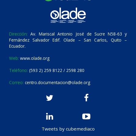
Dirección:
Av. Mariscal Antonio José de Sucre N58-63 y
Fernández Salvador Edif. Olade – San Carlos, Quito –
Ecuador.
Web:
www.olade.org
Teléfono:
(593 2) 259 8122 / 2598 280
Correo:
centro.documentacion@olade.org
Tweets by cubemediaco