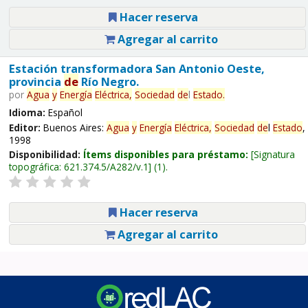
Hacer reserva
Agregar al carrito
Estación transformadora San Antonio Oeste,
provincia
de
Río Negro.
por
Agua
y
Energía
Eléctrica,
Sociedad
de
l
Estado
.
Idioma:
Español
Editor:
Buenos Aires:
Agua
y
Energía
Eléctrica,
Sociedad
de
l
Estado
,
1998
Disponibilidad:
Ítems disponibles para préstamo:
Signatura
topográfica:
621.374.5/A282/v.1
(1).
Hacer reserva
Agregar al carrito