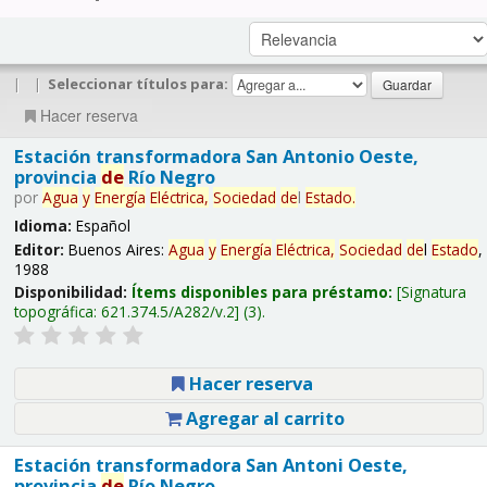
|
|
Seleccionar títulos para:
Hacer reserva
Estación transformadora San Antonio Oeste,
provincia
de
Río Negro
por
Agua
y
Energía
Eléctrica,
Sociedad
de
l
Estado
.
Idioma:
Español
Editor:
Buenos Aires:
Agua
y
Energía
Eléctrica,
Sociedad
de
l
Estado
,
1988
Disponibilidad:
Ítems disponibles para préstamo:
Signatura
topográfica:
621.374.5/A282/v.2
(3).
Hacer reserva
Agregar al carrito
Estación transformadora San Antoni Oeste,
provincia
de
Río Negro