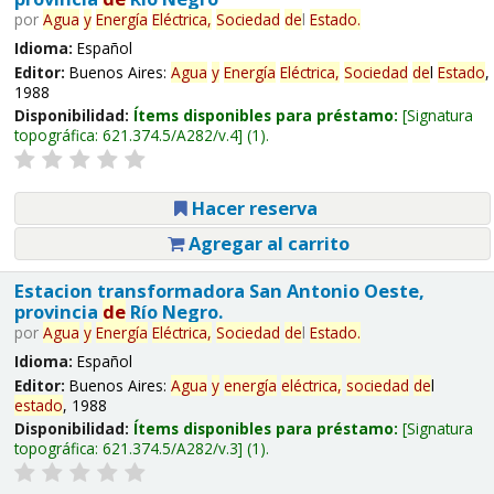
por
Agua
y
Energía
Eléctrica,
Sociedad
de
l
Estado
.
Idioma:
Español
Editor:
Buenos Aires:
Agua
y
Energía
Eléctrica,
Sociedad
de
l
Estado
,
1988
Disponibilidad:
Ítems disponibles para préstamo:
Signatura
topográfica:
621.374.5/A282/v.4
(1).
Hacer reserva
Agregar al carrito
Estacion transformadora San Antonio Oeste,
provincia
de
Río Negro.
por
Agua
y
Energía
Eléctrica,
Sociedad
de
l
Estado
.
Idioma:
Español
Editor:
Buenos Aires:
Agua
y
energía
eléctrica,
sociedad
de
l
estado
, 1988
Disponibilidad:
Ítems disponibles para préstamo:
Signatura
topográfica:
621.374.5/A282/v.3
(1).