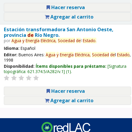
Hacer reserva
Agregar al carrito
Estación transformadora San Antonio Oeste,
provincia
de
Río Negro.
por
Agua
y
Energía
Eléctrica,
Sociedad
de
l
Estado
.
Idioma:
Español
Editor:
Buenos Aires:
Agua
y
Energía
Eléctrica,
Sociedad
de
l
Estado
,
1998
Disponibilidad:
Ítems disponibles para préstamo:
Signatura
topográfica:
621.374.5/A282/v.1
(1).
Hacer reserva
Agregar al carrito