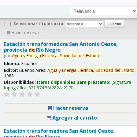
|
|
Seleccionar títulos para:
Hacer reserva
Estación transformadora San Antonio Oeste,
provincia
de
Río Negro
por
Agua
y
Energía
Eléctrica,
Sociedad
de
l
Estado
.
Idioma:
Español
Editor:
Buenos Aires:
Agua
y
Energía
Eléctrica,
Sociedad
de
l
Estado
,
1988
Disponibilidad:
Ítems disponibles para préstamo:
Signatura
topográfica:
621.374.5/A282/v.2
(3).
Hacer reserva
Agregar al carrito
Estación transformadora San Antoni Oeste,
provincia
de
Río Negro