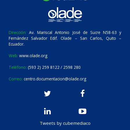
Dirección:
Av. Mariscal Antonio José de Sucre N58-63 y
Fernández Salvador Edif. Olade – San Carlos, Quito –
Ecuador.
Web:
www.olade.org
Teléfono:
(593 2) 259 8122 / 2598 280
Correo:
centro.documentacion@olade.org
Tweets by cubemediaco