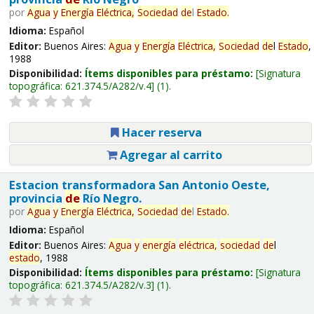
por
Agua
y
Energía
Eléctrica,
Sociedad
de
l
Estado
.
Idioma:
Español
Editor:
Buenos Aires:
Agua
y
Energía
Eléctrica,
Sociedad
de
l
Estado
,
1988
Disponibilidad:
Ítems disponibles para préstamo:
Signatura
topográfica:
621.374.5/A282/v.4
(1).
Hacer reserva
Agregar al carrito
Estacion transformadora San Antonio Oeste,
provincia
de
Río Negro.
por
Agua
y
Energía
Eléctrica,
Sociedad
de
l
Estado
.
Idioma:
Español
Editor:
Buenos Aires:
Agua
y
energía
eléctrica,
sociedad
de
l
estado
, 1988
Disponibilidad:
Ítems disponibles para préstamo:
Signatura
topográfica:
621.374.5/A282/v.3
(1).