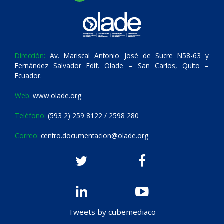
Dirección:
Av. Mariscal Antonio José de Sucre N58-63 y
Fernández Salvador Edif. Olade – San Carlos, Quito –
Ecuador.
Web:
www.olade.org
Teléfono:
(593 2) 259 8122 / 2598 280
Correo:
centro.documentacion@olade.org
Tweets by cubemediaco