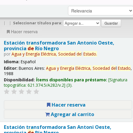
|
|
Seleccionar títulos para:
Hacer reserva
Estación transformadora San Antonio Oeste,
provincia
de
Río Negro
por
Agua
y
Energía
Eléctrica,
Sociedad
de
l
Estado
.
Idioma:
Español
Editor:
Buenos Aires:
Agua
y
Energía
Eléctrica,
Sociedad
de
l
Estado
,
1988
Disponibilidad:
Ítems disponibles para préstamo:
Signatura
topográfica:
621.374.5/A282/v.2
(3).
Hacer reserva
Agregar al carrito
Estación transformadora San Antoni Oeste,
provincia
de
Río Negro