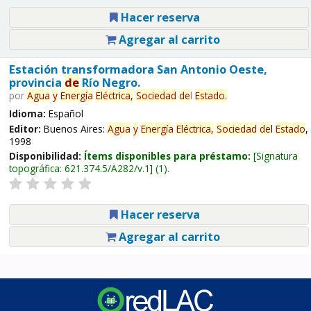
Hacer reserva
Agregar al carrito
Estación transformadora San Antonio Oeste,
provincia
de
Río Negro.
por
Agua
y
Energía
Eléctrica,
Sociedad
de
l
Estado
.
Idioma:
Español
Editor:
Buenos Aires:
Agua
y
Energía
Eléctrica,
Sociedad
de
l
Estado
,
1998
Disponibilidad:
Ítems disponibles para préstamo:
Signatura
topográfica:
621.374.5/A282/v.1
(1).
Hacer reserva
Agregar al carrito