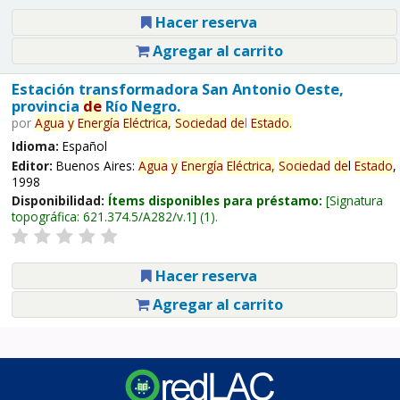
Hacer reserva
Agregar al carrito
Estación transformadora San Antonio Oeste,
provincia
de
Río Negro.
por
Agua
y
Energía
Eléctrica,
Sociedad
de
l
Estado
.
Idioma:
Español
Editor:
Buenos Aires:
Agua
y
Energía
Eléctrica,
Sociedad
de
l
Estado
,
1998
Disponibilidad:
Ítems disponibles para préstamo:
Signatura
topográfica:
621.374.5/A282/v.1
(1).
Hacer reserva
Agregar al carrito