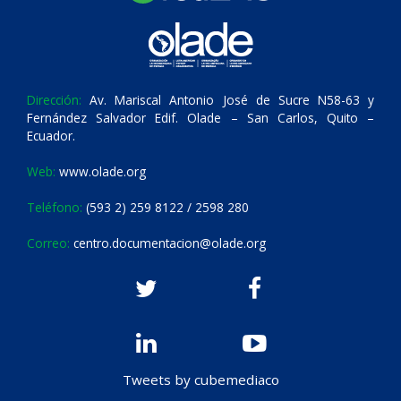
Dirección:
Av. Mariscal Antonio José de Sucre N58-63 y
Fernández Salvador Edif. Olade – San Carlos, Quito –
Ecuador.
Web:
www.olade.org
Teléfono:
(593 2) 259 8122 / 2598 280
Correo:
centro.documentacion@olade.org
Tweets by cubemediaco