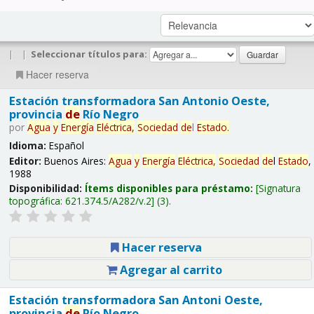
|
|
Seleccionar títulos para:
Hacer reserva
Estación transformadora San Antonio Oeste,
provincia
de
Río Negro
por
Agua
y
Energía
Eléctrica,
Sociedad
de
l
Estado
.
Idioma:
Español
Editor:
Buenos Aires:
Agua
y
Energía
Eléctrica,
Sociedad
de
l
Estado
,
1988
Disponibilidad:
Ítems disponibles para préstamo:
Signatura
topográfica:
621.374.5/A282/v.2
(3).
Hacer reserva
Agregar al carrito
Estación transformadora San Antoni Oeste,
provincia
de
Río Negro