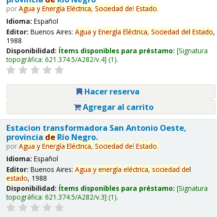
por
Agua
y
Energía
Eléctrica,
Sociedad
de
l
Estado
.
Idioma:
Español
Editor:
Buenos Aires:
Agua
y
Energía
Eléctrica,
Sociedad
de
l
Estado
,
1988
Disponibilidad:
Ítems disponibles para préstamo:
Signatura
topográfica:
621.374.5/A282/v.4
(1).
Hacer reserva
Agregar al carrito
Estacion transformadora San Antonio Oeste,
provincia
de
Río Negro.
por
Agua
y
Energía
Eléctrica,
Sociedad
de
l
Estado
.
Idioma:
Español
Editor:
Buenos Aires:
Agua
y
energía
eléctrica,
sociedad
de
l
estado
, 1988
Disponibilidad:
Ítems disponibles para préstamo:
Signatura
topográfica:
621.374.5/A282/v.3
(1).