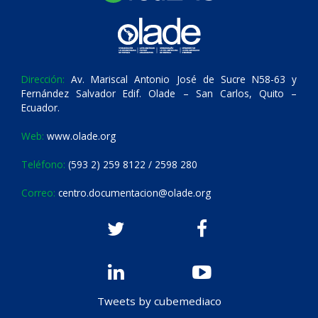
Dirección:
Av. Mariscal Antonio José de Sucre N58-63 y
Fernández Salvador Edif. Olade – San Carlos, Quito –
Ecuador.
Web:
www.olade.org
Teléfono:
(593 2) 259 8122 / 2598 280
Correo:
centro.documentacion@olade.org
Tweets by cubemediaco