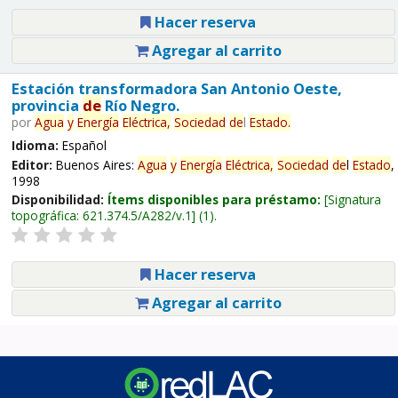
Hacer reserva
Agregar al carrito
Estación transformadora San Antonio Oeste,
provincia
de
Río Negro.
por
Agua
y
Energía
Eléctrica,
Sociedad
de
l
Estado
.
Idioma:
Español
Editor:
Buenos Aires:
Agua
y
Energía
Eléctrica,
Sociedad
de
l
Estado
,
1998
Disponibilidad:
Ítems disponibles para préstamo:
Signatura
topográfica:
621.374.5/A282/v.1
(1).
Hacer reserva
Agregar al carrito