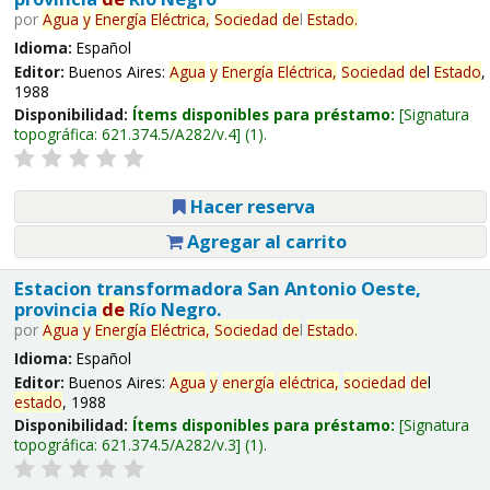
por
Agua
y
Energía
Eléctrica,
Sociedad
de
l
Estado
.
Idioma:
Español
Editor:
Buenos Aires:
Agua
y
Energía
Eléctrica,
Sociedad
de
l
Estado
,
1988
Disponibilidad:
Ítems disponibles para préstamo:
Signatura
topográfica:
621.374.5/A282/v.4
(1).
Hacer reserva
Agregar al carrito
Estacion transformadora San Antonio Oeste,
provincia
de
Río Negro.
por
Agua
y
Energía
Eléctrica,
Sociedad
de
l
Estado
.
Idioma:
Español
Editor:
Buenos Aires:
Agua
y
energía
eléctrica,
sociedad
de
l
estado
, 1988
Disponibilidad:
Ítems disponibles para préstamo:
Signatura
topográfica:
621.374.5/A282/v.3
(1).