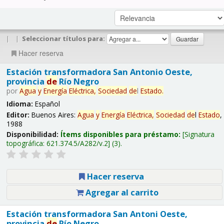
|
|
Seleccionar títulos para:
Hacer reserva
Estación transformadora San Antonio Oeste,
provincia
de
Río Negro
por
Agua
y
Energía
Eléctrica,
Sociedad
de
l
Estado
.
Idioma:
Español
Editor:
Buenos Aires:
Agua
y
Energía
Eléctrica,
Sociedad
de
l
Estado
,
1988
Disponibilidad:
Ítems disponibles para préstamo:
Signatura
topográfica:
621.374.5/A282/v.2
(3).
Hacer reserva
Agregar al carrito
Estación transformadora San Antoni Oeste,
provincia
de
Río Negro