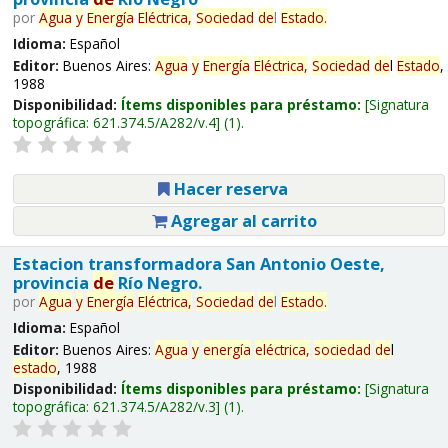
por
Agua
y
Energía
Eléctrica,
Sociedad
de
l
Estado
.
Idioma:
Español
Editor:
Buenos Aires:
Agua
y
Energía
Eléctrica,
Sociedad
de
l
Estado
,
1988
Disponibilidad:
Ítems disponibles para préstamo:
Signatura
topográfica:
621.374.5/A282/v.4
(1).
Hacer reserva
Agregar al carrito
Estacion transformadora San Antonio Oeste,
provincia
de
Río Negro.
por
Agua
y
Energía
Eléctrica,
Sociedad
de
l
Estado
.
Idioma:
Español
Editor:
Buenos Aires:
Agua
y
energía
eléctrica,
sociedad
de
l
estado
, 1988
Disponibilidad:
Ítems disponibles para préstamo:
Signatura
topográfica:
621.374.5/A282/v.3
(1).