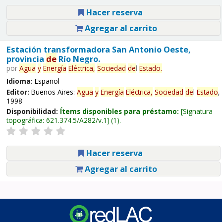
Hacer reserva
Agregar al carrito
Estación transformadora San Antonio Oeste,
provincia
de
Río Negro.
por
Agua
y
Energía
Eléctrica,
Sociedad
de
l
Estado
.
Idioma:
Español
Editor:
Buenos Aires:
Agua
y
Energía
Eléctrica,
Sociedad
de
l
Estado
,
1998
Disponibilidad:
Ítems disponibles para préstamo:
Signatura
topográfica:
621.374.5/A282/v.1
(1).
Hacer reserva
Agregar al carrito