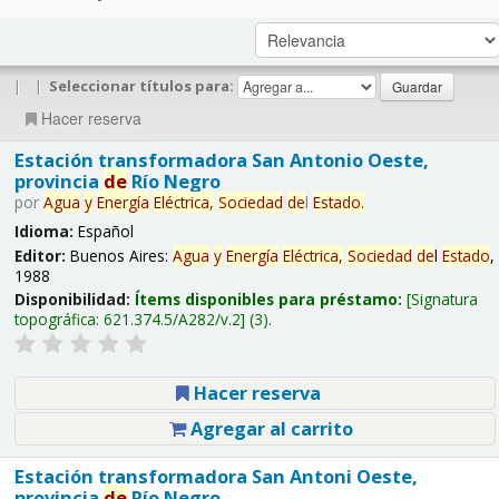
|
|
Seleccionar títulos para:
Hacer reserva
Estación transformadora San Antonio Oeste,
provincia
de
Río Negro
por
Agua
y
Energía
Eléctrica,
Sociedad
de
l
Estado
.
Idioma:
Español
Editor:
Buenos Aires:
Agua
y
Energía
Eléctrica,
Sociedad
de
l
Estado
,
1988
Disponibilidad:
Ítems disponibles para préstamo:
Signatura
topográfica:
621.374.5/A282/v.2
(3).
Hacer reserva
Agregar al carrito
Estación transformadora San Antoni Oeste,
provincia
de
Río Negro