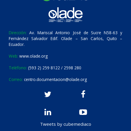
Dirección:
Av. Mariscal Antonio José de Sucre N58-63 y
Fernández Salvador Edif. Olade – San Carlos, Quito –
Ecuador.
Web:
www.olade.org
Teléfono:
(593 2) 259 8122 / 2598 280
Correo:
centro.documentacion@olade.org
Tweets by cubemediaco