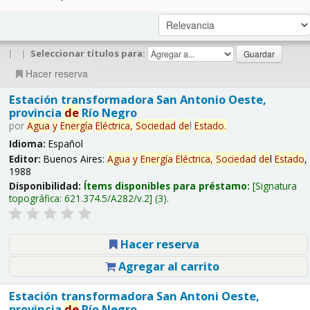
|
|
Seleccionar títulos para:
Hacer reserva
Estación transformadora San Antonio Oeste,
provincia
de
Río Negro
por
Agua
y
Energía
Eléctrica,
Sociedad
de
l
Estado
.
Idioma:
Español
Editor:
Buenos Aires:
Agua
y
Energía
Eléctrica,
Sociedad
de
l
Estado
,
1988
Disponibilidad:
Ítems disponibles para préstamo:
Signatura
topográfica:
621.374.5/A282/v.2
(3).
Hacer reserva
Agregar al carrito
Estación transformadora San Antoni Oeste,
provincia
de
Río Negro