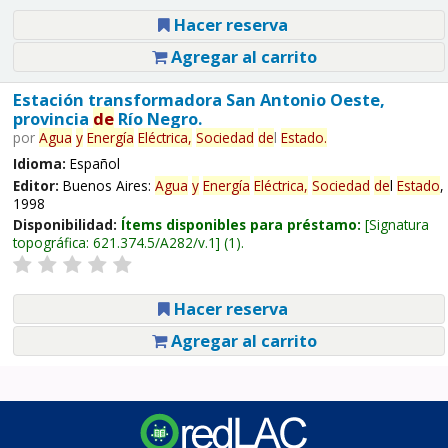
Hacer reserva
Agregar al carrito
Estación transformadora San Antonio Oeste,
provincia
de
Río Negro.
por
Agua
y
Energía
Eléctrica,
Sociedad
de
l
Estado
.
Idioma:
Español
Editor:
Buenos Aires:
Agua
y
Energía
Eléctrica,
Sociedad
de
l
Estado
,
1998
Disponibilidad:
Ítems disponibles para préstamo:
Signatura
topográfica:
621.374.5/A282/v.1
(1).
Hacer reserva
Agregar al carrito