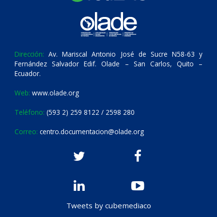
Dirección:
Av. Mariscal Antonio José de Sucre N58-63 y
Fernández Salvador Edif. Olade – San Carlos, Quito –
Ecuador.
Web:
www.olade.org
Teléfono:
(593 2) 259 8122 / 2598 280
Correo:
centro.documentacion@olade.org
Tweets by cubemediaco