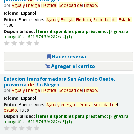
por
Agua
y
Energía
Eléctrica,
Sociedad
de
l
Estado
.
Idioma:
Español
Editor:
Buenos Aires:
Agua
y
Energía
Eléctrica,
Sociedad
de
l
Estado
,
1988
Disponibilidad:
Ítems disponibles para préstamo:
Signatura
topográfica:
621.374.5/A282/v.4
(1).
Hacer reserva
Agregar al carrito
Estacion transformadora San Antonio Oeste,
provincia
de
Río Negro.
por
Agua
y
Energía
Eléctrica,
Sociedad
de
l
Estado
.
Idioma:
Español
Editor:
Buenos Aires:
Agua
y
energía
eléctrica,
sociedad
de
l
estado
, 1988
Disponibilidad:
Ítems disponibles para préstamo:
Signatura
topográfica:
621.374.5/A282/v.3
(1).