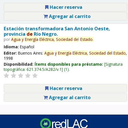
Hacer reserva
Agregar al carrito
Estación transformadora San Antonio Oeste,
provincia
de
Río Negro.
por
Agua
y
Energía
Eléctrica,
Sociedad
de
l
Estado
.
Idioma:
Español
Editor:
Buenos Aires:
Agua
y
Energía
Eléctrica,
Sociedad
de
l
Estado
,
1998
Disponibilidad:
Ítems disponibles para préstamo:
Signatura
topográfica:
621.374.5/A282/v.1
(1).
Hacer reserva
Agregar al carrito