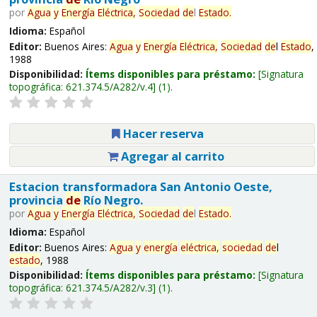
por
Agua
y
Energía
Eléctrica,
Sociedad
de
l
Estado
.
Idioma:
Español
Editor:
Buenos Aires:
Agua
y
Energía
Eléctrica,
Sociedad
de
l
Estado
,
1988
Disponibilidad:
Ítems disponibles para préstamo:
Signatura
topográfica:
621.374.5/A282/v.4
(1).
Hacer reserva
Agregar al carrito
Estacion transformadora San Antonio Oeste,
provincia
de
Río Negro.
por
Agua
y
Energía
Eléctrica,
Sociedad
de
l
Estado
.
Idioma:
Español
Editor:
Buenos Aires:
Agua
y
energía
eléctrica,
sociedad
de
l
estado
, 1988
Disponibilidad:
Ítems disponibles para préstamo:
Signatura
topográfica:
621.374.5/A282/v.3
(1).