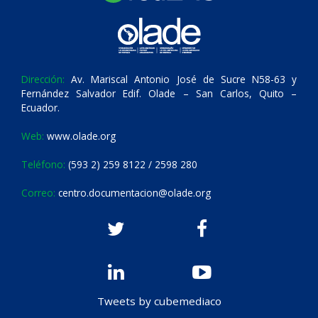
Dirección:
Av. Mariscal Antonio José de Sucre N58-63 y
Fernández Salvador Edif. Olade – San Carlos, Quito –
Ecuador.
Web:
www.olade.org
Teléfono:
(593 2) 259 8122 / 2598 280
Correo:
centro.documentacion@olade.org
Tweets by cubemediaco