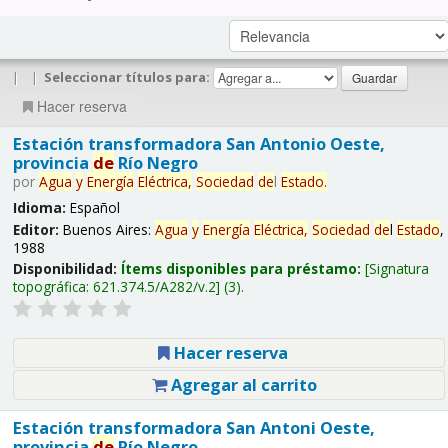
|
|
Seleccionar títulos para:
Hacer reserva
Estación transformadora San Antonio Oeste,
provincia
de
Río Negro
por
Agua
y
Energía
Eléctrica,
Sociedad
de
l
Estado
.
Idioma:
Español
Editor:
Buenos Aires:
Agua
y
Energía
Eléctrica,
Sociedad
de
l
Estado
,
1988
Disponibilidad:
Ítems disponibles para préstamo:
Signatura
topográfica:
621.374.5/A282/v.2
(3).
Hacer reserva
Agregar al carrito
Estación transformadora San Antoni Oeste,
provincia
de
Río Negro