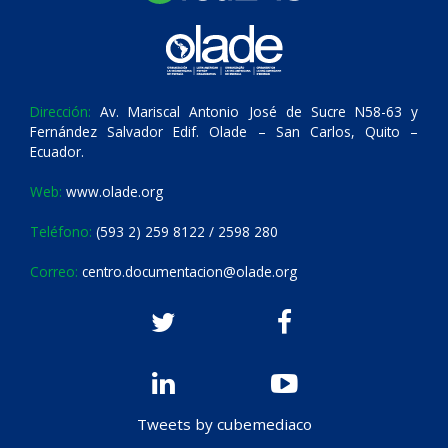
Dirección:
Av. Mariscal Antonio José de Sucre N58-63 y
Fernández Salvador Edif. Olade – San Carlos, Quito –
Ecuador.
Web:
www.olade.org
Teléfono:
(593 2) 259 8122 / 2598 280
Correo:
centro.documentacion@olade.org
Tweets by cubemediaco