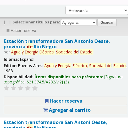
|
|
Seleccionar títulos para:
Hacer reserva
Estación transformadora San Antonio Oeste,
provincia
de
Río Negro
por
Agua
y
Energía
Eléctrica,
Sociedad
de
l
Estado
.
Idioma:
Español
Editor:
Buenos Aires:
Agua
y
Energía
Eléctrica,
Sociedad
de
l
Estado
,
1988
Disponibilidad:
Ítems disponibles para préstamo:
Signatura
topográfica:
621.374.5/A282/v.2
(3).
Hacer reserva
Agregar al carrito
Estación transformadora San Antoni Oeste,
provincia
de
Río Negro