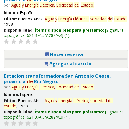
por
Agua
y
Energía
Eléctrica,
Sociedad
de
l
Estado
.
Idioma:
Español
Editor:
Buenos Aires:
Agua
y
Energía
Eléctrica,
Sociedad
de
l
Estado
,
1988
Disponibilidad:
Ítems disponibles para préstamo:
Signatura
topográfica:
621.374.5/A282/v.4
(1).
Hacer reserva
Agregar al carrito
Estacion transformadora San Antonio Oeste,
provincia
de
Río Negro.
por
Agua
y
Energía
Eléctrica,
Sociedad
de
l
Estado
.
Idioma:
Español
Editor:
Buenos Aires:
Agua
y
energía
eléctrica,
sociedad
de
l
estado
, 1988
Disponibilidad:
Ítems disponibles para préstamo:
Signatura
topográfica:
621.374.5/A282/v.3
(1).