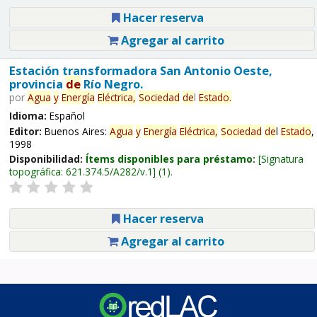
Hacer reserva
Agregar al carrito
Estación transformadora San Antonio Oeste,
provincia
de
Río Negro.
por
Agua
y
Energía
Eléctrica,
Sociedad
de
l
Estado
.
Idioma:
Español
Editor:
Buenos Aires:
Agua
y
Energía
Eléctrica,
Sociedad
de
l
Estado
,
1998
Disponibilidad:
Ítems disponibles para préstamo:
Signatura
topográfica:
621.374.5/A282/v.1
(1).
Hacer reserva
Agregar al carrito