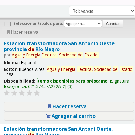
|
|
Seleccionar títulos para:
Hacer reserva
Estación transformadora San Antonio Oeste,
provincia
de
Río Negro
por
Agua
y
Energía
Eléctrica,
Sociedad
de
l
Estado
.
Idioma:
Español
Editor:
Buenos Aires:
Agua
y
Energía
Eléctrica,
Sociedad
de
l
Estado
,
1988
Disponibilidad:
Ítems disponibles para préstamo:
Signatura
topográfica:
621.374.5/A282/v.2
(3).
Hacer reserva
Agregar al carrito
Estación transformadora San Antoni Oeste,
provincia
de
Río Negro