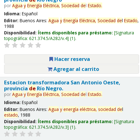
por
Agua
y
Energía
Eléctrica,
Sociedad
de
l
Estado
.
Idioma:
Español
Editor:
Buenos Aires:
Agua
y
Energía
Eléctrica,
Sociedad
de
l
Estado
,
1988
Disponibilidad:
Ítems disponibles para préstamo:
Signatura
topográfica:
621.374.5/A282/v.4
(1).
Hacer reserva
Agregar al carrito
Estacion transformadora San Antonio Oeste,
provincia
de
Río Negro.
por
Agua
y
Energía
Eléctrica,
Sociedad
de
l
Estado
.
Idioma:
Español
Editor:
Buenos Aires:
Agua
y
energía
eléctrica,
sociedad
de
l
estado
, 1988
Disponibilidad:
Ítems disponibles para préstamo:
Signatura
topográfica:
621.374.5/A282/v.3
(1).