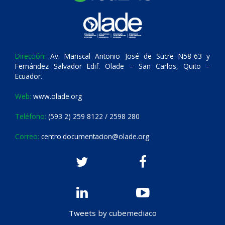
Dirección:
Av. Mariscal Antonio José de Sucre N58-63 y
Fernández Salvador Edif. Olade – San Carlos, Quito –
Ecuador.
Web:
www.olade.org
Teléfono:
(593 2) 259 8122 / 2598 280
Correo:
centro.documentacion@olade.org
Tweets by cubemediaco