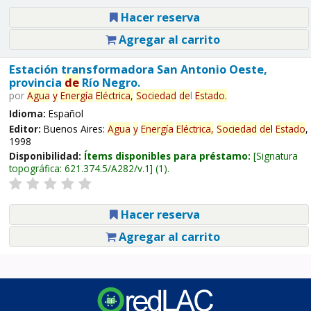
Hacer reserva
Agregar al carrito
Estación transformadora San Antonio Oeste,
provincia
de
Río Negro.
por
Agua
y
Energía
Eléctrica,
Sociedad
de
l
Estado
.
Idioma:
Español
Editor:
Buenos Aires:
Agua
y
Energía
Eléctrica,
Sociedad
de
l
Estado
,
1998
Disponibilidad:
Ítems disponibles para préstamo:
Signatura
topográfica:
621.374.5/A282/v.1
(1).
Hacer reserva
Agregar al carrito