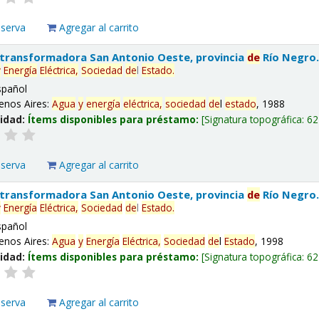
eserva
Agregar al carrito
 transformadora San Antonio Oeste, provincia
de
Río Negro
y
Energía
Eléctrica,
Sociedad
de
l
Estado
.
spañol
enos Aires:
Agua
y
energía
eléctrica,
sociedad
de
l
estado
, 1988
lidad:
Ítems disponibles para préstamo:
Signatura topográfica:
62
eserva
Agregar al carrito
 transformadora San Antonio Oeste, provincia
de
Río Negro
y
Energía
Eléctrica,
Sociedad
de
l
Estado
.
spañol
enos Aires:
Agua
y
Energía
Eléctrica,
Sociedad
de
l
Estado
, 1998
lidad:
Ítems disponibles para préstamo:
Signatura topográfica:
62
eserva
Agregar al carrito