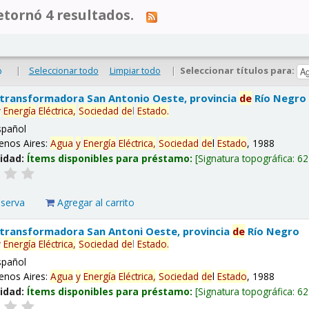
tornó 4 resultados.
|
Seleccionar todo
Limpiar todo
|
Seleccionar títulos para:
o
 transformadora San Antonio Oeste, provincia
de
Río Negro
y
Energía
Eléctrica,
Sociedad
de
l
Estado
.
spañol
enos Aires:
Agua
y
Energía
Eléctrica,
Sociedad
de
l
Estado
, 1988
lidad:
Ítems disponibles para préstamo:
Signatura topográfica:
62
eserva
Agregar al carrito
 transformadora San Antoni Oeste, provincia
de
Río Negro
y
Energía
Eléctrica,
Sociedad
de
l
Estado
.
spañol
enos Aires:
Agua
y
Energía
Eléctrica,
Sociedad
de
l
Estado
, 1988
lidad:
Ítems disponibles para préstamo:
Signatura topográfica:
62