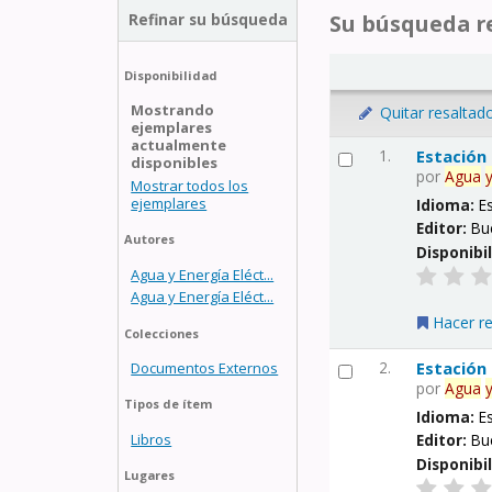
Refinar su búsqueda
Su búsqueda re
Disponibilidad
Mostrando
Quitar resaltad
ejemplares
actualmente
1.
Estación
disponibles
por
Agua
Mostrar todos los
ejemplares
Idioma:
E
Editor:
Bu
Autores
Disponibi
Agua y Energía Eléct...
Agua y Energía Eléct...
Hacer r
Colecciones
2.
Estación
Documentos Externos
por
Agua
Tipos de ítem
Idioma:
E
Libros
Editor:
Bu
Disponibi
Lugares