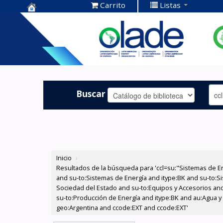
Carrito
Listas
Centro de
Documentación
OLADE -
Buscar
Inicio
›
Resultados de la búsqueda para 'ccl=su:"Sistemas de E
and su-to:Sistemas de Energía and itype:BK and su-to:Si
Sociedad del Estado and su-to:Equipos y Accesorios and 
su-to:Producción de Energía and itype:BK and au:Agua y 
geo:Argentina and ccode:EXT and ccode:EXT'