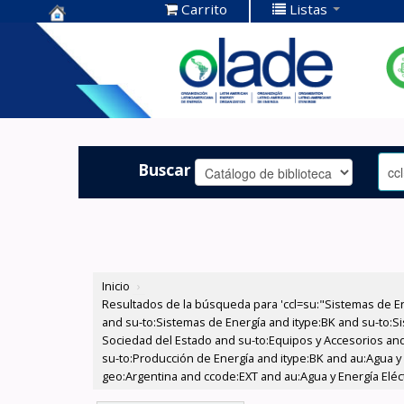
Carrito
Listas
Centro de
Documentación
OLADE -
Buscar
Inicio
›
Resultados de la búsqueda para 'ccl=su:"Sistemas de E
and su-to:Sistemas de Energía and itype:BK and su-to:Si
Sociedad del Estado and su-to:Equipos y Accesorios and 
su-to:Producción de Energía and itype:BK and au:Agua y 
geo:Argentina and ccode:EXT and au:Agua y Energía Eléct