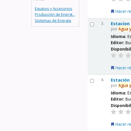
Equipos y Accesorios
Hacer r
Producción de Energí...
Sistemas de Energía
3.
Estacion
por
Agua
Idioma:
E
Editor:
Bu
Disponibi
Hacer r
4.
Estación
por
Agua
Idioma:
E
Editor:
Bu
Disponibi
Hacer r