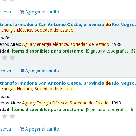
eserva
Agregar al carrito
 transformadora San Antonio Oeste, provincia
de
Río Negro
y
Energía
Eléctrica,
Sociedad
de
l
Estado
.
spañol
enos Aires:
Agua
y
energía
eléctrica,
sociedad
de
l
estado
, 1988
lidad:
Ítems disponibles para préstamo:
Signatura topográfica:
62
eserva
Agregar al carrito
 transformadora San Antonio Oeste, provincia
de
Río Negro
y
Energía
Eléctrica,
Sociedad
de
l
Estado
.
spañol
enos Aires:
Agua
y
Energía
Eléctrica,
Sociedad
de
l
Estado
, 1998
lidad:
Ítems disponibles para préstamo:
Signatura topográfica:
62
eserva
Agregar al carrito