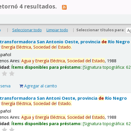
tornó 4 resultados.
|
Seleccionar todo
Limpiar todo
|
Seleccionar títulos para:
o
 transformadora San Antonio Oeste, provincia
de
Río Negro
y
Energía
Eléctrica,
Sociedad
de
l
Estado
.
spañol
enos Aires:
Agua
y
Energía
Eléctrica,
Sociedad
de
l
Estado
, 1988
lidad:
Ítems disponibles para préstamo:
Signatura topográfica:
62
eserva
Agregar al carrito
 transformadora San Antoni Oeste, provincia
de
Río Negro
y
Energía
Eléctrica,
Sociedad
de
l
Estado
.
spañol
enos Aires:
Agua
y
Energía
Eléctrica,
Sociedad
de
l
Estado
, 1988
lidad:
Ítems disponibles para préstamo:
Signatura topográfica:
62