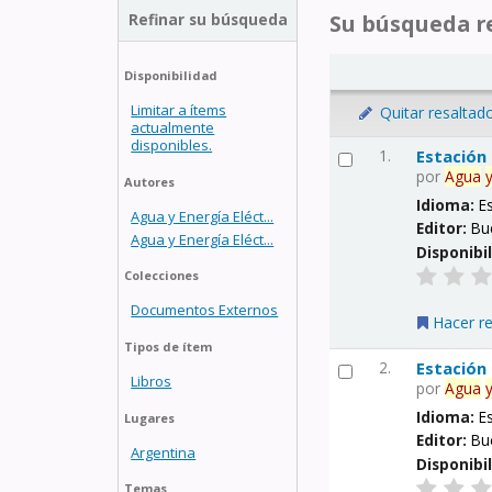
Refinar su búsqueda
Su búsqueda re
Disponibilidad
Limitar a ítems
Quitar resaltad
actualmente
disponibles.
1.
Estación
por
Agua
Autores
Idioma:
E
Agua y Energía Eléct...
Editor:
Bu
Agua y Energía Eléct...
Disponibi
Colecciones
Documentos Externos
Hacer r
Tipos de ítem
2.
Estación
Libros
por
Agua
Idioma:
E
Lugares
Editor:
Bu
Argentina
Disponibi
Temas