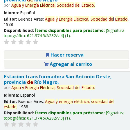
por
Agua
y
Energía
Eléctrica,
Sociedad
de
l
Estado
.
Idioma:
Español
Editor:
Buenos Aires:
Agua
y
Energía
Eléctrica,
Sociedad
de
l
Estado
,
1988
Disponibilidad:
Ítems disponibles para préstamo:
Signatura
topográfica:
621.374.5/A282/v.4
(1).
Hacer reserva
Agregar al carrito
Estacion transformadora San Antonio Oeste,
provincia
de
Río Negro.
por
Agua
y
Energía
Eléctrica,
Sociedad
de
l
Estado
.
Idioma:
Español
Editor:
Buenos Aires:
Agua
y
energía
eléctrica,
sociedad
de
l
estado
, 1988
Disponibilidad:
Ítems disponibles para préstamo:
Signatura
topográfica:
621.374.5/A282/v.3
(1).