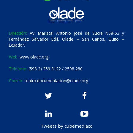
Dirección:
Av. Mariscal Antonio José de Sucre N58-63 y
Fernández Salvador Edif. Olade – San Carlos, Quito –
Ecuador.
Web:
www.olade.org
Teléfono:
(593 2) 259 8122 / 2598 280
Correo:
centro.documentacion@olade.org
Tweets by cubemediaco