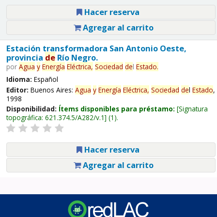
Hacer reserva
Agregar al carrito
Estación transformadora San Antonio Oeste,
provincia
de
Río Negro.
por
Agua
y
Energía
Eléctrica,
Sociedad
de
l
Estado
.
Idioma:
Español
Editor:
Buenos Aires:
Agua
y
Energía
Eléctrica,
Sociedad
de
l
Estado
,
1998
Disponibilidad:
Ítems disponibles para préstamo:
Signatura
topográfica:
621.374.5/A282/v.1
(1).
Hacer reserva
Agregar al carrito