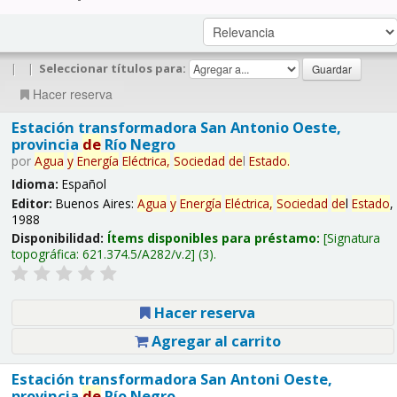
|
|
Seleccionar títulos para:
Hacer reserva
Estación transformadora San Antonio Oeste,
provincia
de
Río Negro
por
Agua
y
Energía
Eléctrica,
Sociedad
de
l
Estado
.
Idioma:
Español
Editor:
Buenos Aires:
Agua
y
Energía
Eléctrica,
Sociedad
de
l
Estado
,
1988
Disponibilidad:
Ítems disponibles para préstamo:
Signatura
topográfica:
621.374.5/A282/v.2
(3).
Hacer reserva
Agregar al carrito
Estación transformadora San Antoni Oeste,
provincia
de
Río Negro