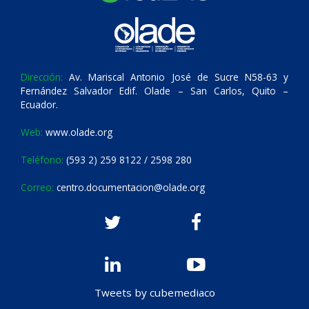
Dirección:
Av. Mariscal Antonio José de Sucre N58-63 y
Fernández Salvador Edif. Olade – San Carlos, Quito –
Ecuador.
Web:
www.olade.org
Teléfono:
(593 2) 259 8122 / 2598 280
Correo:
centro.documentacion@olade.org
Tweets by cubemediaco