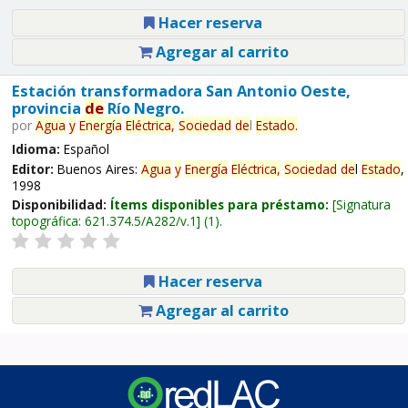
Hacer reserva
Agregar al carrito
Estación transformadora San Antonio Oeste,
provincia
de
Río Negro.
por
Agua
y
Energía
Eléctrica,
Sociedad
de
l
Estado
.
Idioma:
Español
Editor:
Buenos Aires:
Agua
y
Energía
Eléctrica,
Sociedad
de
l
Estado
,
1998
Disponibilidad:
Ítems disponibles para préstamo:
Signatura
topográfica:
621.374.5/A282/v.1
(1).
Hacer reserva
Agregar al carrito