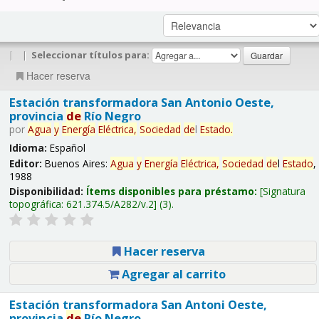
|
|
Seleccionar títulos para:
Hacer reserva
Estación transformadora San Antonio Oeste,
provincia
de
Río Negro
por
Agua
y
Energía
Eléctrica,
Sociedad
de
l
Estado
.
Idioma:
Español
Editor:
Buenos Aires:
Agua
y
Energía
Eléctrica,
Sociedad
de
l
Estado
,
1988
Disponibilidad:
Ítems disponibles para préstamo:
Signatura
topográfica:
621.374.5/A282/v.2
(3).
Hacer reserva
Agregar al carrito
Estación transformadora San Antoni Oeste,
provincia
de
Río Negro