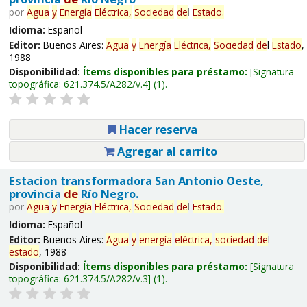
por
Agua
y
Energía
Eléctrica,
Sociedad
de
l
Estado
.
Idioma:
Español
Editor:
Buenos Aires:
Agua
y
Energía
Eléctrica,
Sociedad
de
l
Estado
,
1988
Disponibilidad:
Ítems disponibles para préstamo:
Signatura
topográfica:
621.374.5/A282/v.4
(1).
Hacer reserva
Agregar al carrito
Estacion transformadora San Antonio Oeste,
provincia
de
Río Negro.
por
Agua
y
Energía
Eléctrica,
Sociedad
de
l
Estado
.
Idioma:
Español
Editor:
Buenos Aires:
Agua
y
energía
eléctrica,
sociedad
de
l
estado
, 1988
Disponibilidad:
Ítems disponibles para préstamo:
Signatura
topográfica:
621.374.5/A282/v.3
(1).