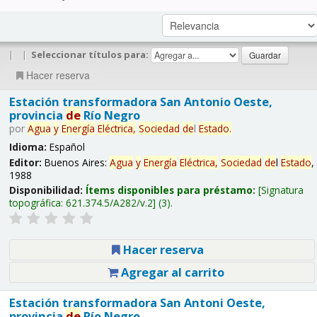
|
|
Seleccionar títulos para:
Hacer reserva
Estación transformadora San Antonio Oeste,
provincia
de
Río Negro
por
Agua
y
Energía
Eléctrica,
Sociedad
de
l
Estado
.
Idioma:
Español
Editor:
Buenos Aires:
Agua
y
Energía
Eléctrica,
Sociedad
de
l
Estado
,
1988
Disponibilidad:
Ítems disponibles para préstamo:
Signatura
topográfica:
621.374.5/A282/v.2
(3).
Hacer reserva
Agregar al carrito
Estación transformadora San Antoni Oeste,
provincia
de
Río Negro