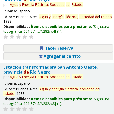
por
Agua
y
Energía
Eléctrica,
Sociedad
de
l
Estado
.
Idioma:
Español
Editor:
Buenos Aires:
Agua
y
Energía
Eléctrica,
Sociedad
de
l
Estado
,
1988
Disponibilidad:
Ítems disponibles para préstamo:
Signatura
topográfica:
621.374.5/A282/v.4
(1).
Hacer reserva
Agregar al carrito
Estacion transformadora San Antonio Oeste,
provincia
de
Río Negro.
por
Agua
y
Energía
Eléctrica,
Sociedad
de
l
Estado
.
Idioma:
Español
Editor:
Buenos Aires:
Agua
y
energía
eléctrica,
sociedad
de
l
estado
, 1988
Disponibilidad:
Ítems disponibles para préstamo:
Signatura
topográfica:
621.374.5/A282/v.3
(1).