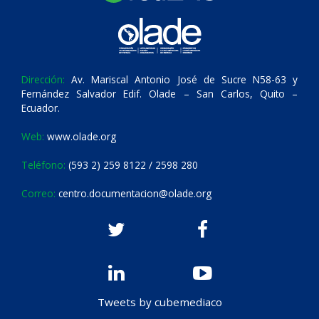
Dirección:
Av. Mariscal Antonio José de Sucre N58-63 y
Fernández Salvador Edif. Olade – San Carlos, Quito –
Ecuador.
Web:
www.olade.org
Teléfono:
(593 2) 259 8122 / 2598 280
Correo:
centro.documentacion@olade.org
Tweets by cubemediaco