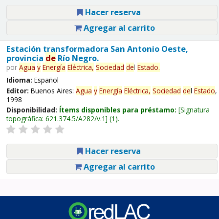
Hacer reserva
Agregar al carrito
Estación transformadora San Antonio Oeste,
provincia
de
Río Negro.
por
Agua
y
Energía
Eléctrica,
Sociedad
de
l
Estado
.
Idioma:
Español
Editor:
Buenos Aires:
Agua
y
Energía
Eléctrica,
Sociedad
de
l
Estado
,
1998
Disponibilidad:
Ítems disponibles para préstamo:
Signatura
topográfica:
621.374.5/A282/v.1
(1).
Hacer reserva
Agregar al carrito