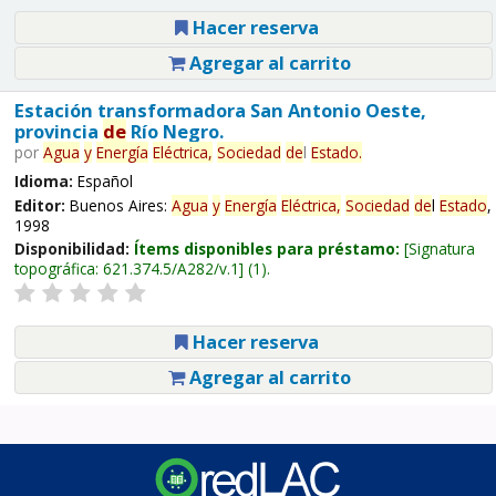
Hacer reserva
Agregar al carrito
Estación transformadora San Antonio Oeste,
provincia
de
Río Negro.
por
Agua
y
Energía
Eléctrica,
Sociedad
de
l
Estado
.
Idioma:
Español
Editor:
Buenos Aires:
Agua
y
Energía
Eléctrica,
Sociedad
de
l
Estado
,
1998
Disponibilidad:
Ítems disponibles para préstamo:
Signatura
topográfica:
621.374.5/A282/v.1
(1).
Hacer reserva
Agregar al carrito