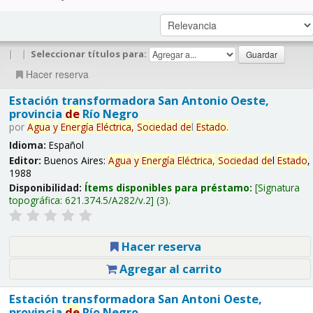
|
|
Seleccionar títulos para:
Hacer reserva
Estación transformadora San Antonio Oeste,
provincia
de
Río Negro
por
Agua
y
Energía
Eléctrica,
Sociedad
de
l
Estado
.
Idioma:
Español
Editor:
Buenos Aires:
Agua
y
Energía
Eléctrica,
Sociedad
de
l
Estado
,
1988
Disponibilidad:
Ítems disponibles para préstamo:
Signatura
topográfica:
621.374.5/A282/v.2
(3).
Hacer reserva
Agregar al carrito
Estación transformadora San Antoni Oeste,
provincia
de
Río Negro