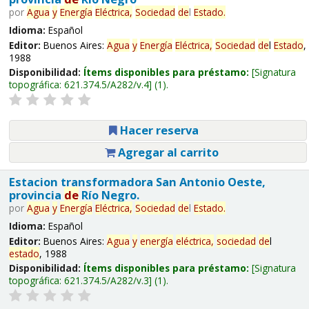
por
Agua
y
Energía
Eléctrica,
Sociedad
de
l
Estado
.
Idioma:
Español
Editor:
Buenos Aires:
Agua
y
Energía
Eléctrica,
Sociedad
de
l
Estado
,
1988
Disponibilidad:
Ítems disponibles para préstamo:
Signatura
topográfica:
621.374.5/A282/v.4
(1).
Hacer reserva
Agregar al carrito
Estacion transformadora San Antonio Oeste,
provincia
de
Río Negro.
por
Agua
y
Energía
Eléctrica,
Sociedad
de
l
Estado
.
Idioma:
Español
Editor:
Buenos Aires:
Agua
y
energía
eléctrica,
sociedad
de
l
estado
, 1988
Disponibilidad:
Ítems disponibles para préstamo:
Signatura
topográfica:
621.374.5/A282/v.3
(1).