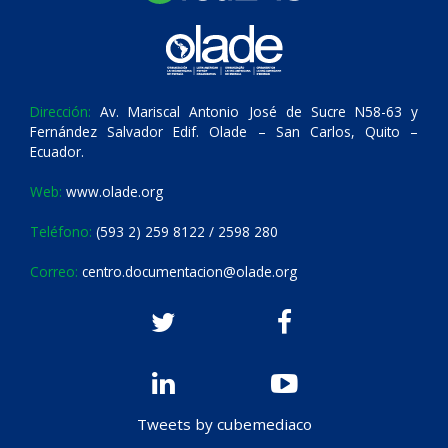
Dirección:
Av. Mariscal Antonio José de Sucre N58-63 y
Fernández Salvador Edif. Olade – San Carlos, Quito –
Ecuador.
Web:
www.olade.org
Teléfono:
(593 2) 259 8122 / 2598 280
Correo:
centro.documentacion@olade.org
Tweets by cubemediaco