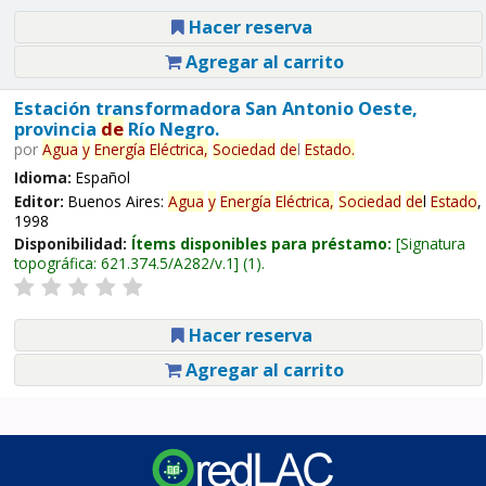
Hacer reserva
Agregar al carrito
Estación transformadora San Antonio Oeste,
provincia
de
Río Negro.
por
Agua
y
Energía
Eléctrica,
Sociedad
de
l
Estado
.
Idioma:
Español
Editor:
Buenos Aires:
Agua
y
Energía
Eléctrica,
Sociedad
de
l
Estado
,
1998
Disponibilidad:
Ítems disponibles para préstamo:
Signatura
topográfica:
621.374.5/A282/v.1
(1).
Hacer reserva
Agregar al carrito