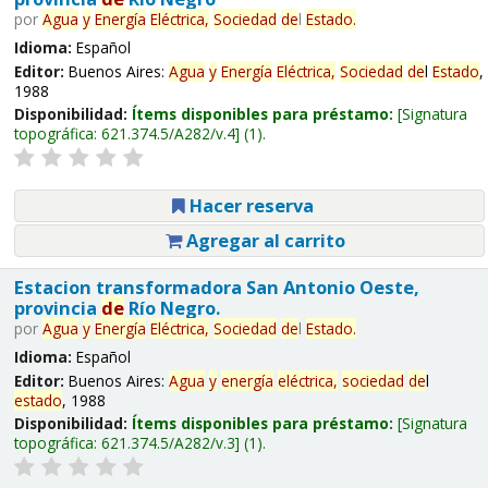
por
Agua
y
Energía
Eléctrica,
Sociedad
de
l
Estado
.
Idioma:
Español
Editor:
Buenos Aires:
Agua
y
Energía
Eléctrica,
Sociedad
de
l
Estado
,
1988
Disponibilidad:
Ítems disponibles para préstamo:
Signatura
topográfica:
621.374.5/A282/v.4
(1).
Hacer reserva
Agregar al carrito
Estacion transformadora San Antonio Oeste,
provincia
de
Río Negro.
por
Agua
y
Energía
Eléctrica,
Sociedad
de
l
Estado
.
Idioma:
Español
Editor:
Buenos Aires:
Agua
y
energía
eléctrica,
sociedad
de
l
estado
, 1988
Disponibilidad:
Ítems disponibles para préstamo:
Signatura
topográfica:
621.374.5/A282/v.3
(1).