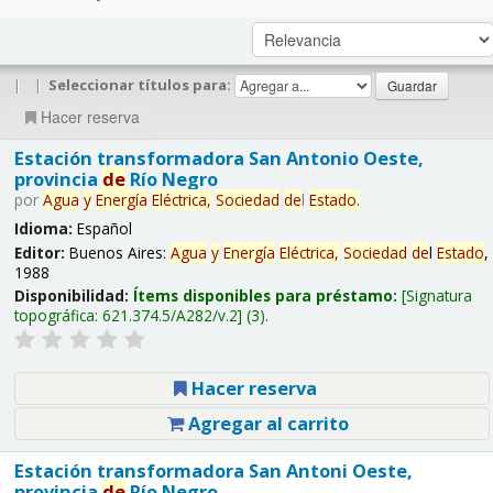
|
|
Seleccionar títulos para:
Hacer reserva
Estación transformadora San Antonio Oeste,
provincia
de
Río Negro
por
Agua
y
Energía
Eléctrica,
Sociedad
de
l
Estado
.
Idioma:
Español
Editor:
Buenos Aires:
Agua
y
Energía
Eléctrica,
Sociedad
de
l
Estado
,
1988
Disponibilidad:
Ítems disponibles para préstamo:
Signatura
topográfica:
621.374.5/A282/v.2
(3).
Hacer reserva
Agregar al carrito
Estación transformadora San Antoni Oeste,
provincia
de
Río Negro