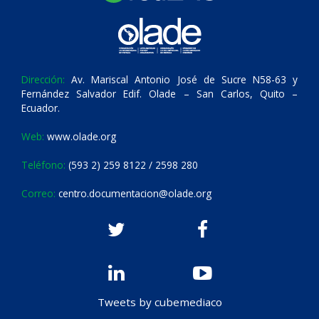
Dirección:
Av. Mariscal Antonio José de Sucre N58-63 y
Fernández Salvador Edif. Olade – San Carlos, Quito –
Ecuador.
Web:
www.olade.org
Teléfono:
(593 2) 259 8122 / 2598 280
Correo:
centro.documentacion@olade.org
Tweets by cubemediaco