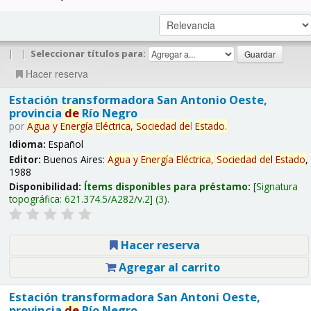
|
|
Seleccionar títulos para:
Hacer reserva
Estación transformadora San Antonio Oeste,
provincia
de
Río Negro
por
Agua
y
Energía
Eléctrica,
Sociedad
de
l
Estado
.
Idioma:
Español
Editor:
Buenos Aires:
Agua
y
Energía
Eléctrica,
Sociedad
de
l
Estado
,
1988
Disponibilidad:
Ítems disponibles para préstamo:
Signatura
topográfica:
621.374.5/A282/v.2
(3).
Hacer reserva
Agregar al carrito
Estación transformadora San Antoni Oeste,
provincia
de
Río Negro