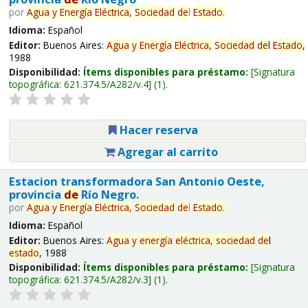
por
Agua
y
Energía
Eléctrica,
Sociedad
de
l
Estado
.
Idioma:
Español
Editor:
Buenos Aires:
Agua
y
Energía
Eléctrica,
Sociedad
de
l
Estado
,
1988
Disponibilidad:
Ítems disponibles para préstamo:
Signatura
topográfica:
621.374.5/A282/v.4
(1).
Hacer reserva
Agregar al carrito
Estacion transformadora San Antonio Oeste,
provincia
de
Río Negro.
por
Agua
y
Energía
Eléctrica,
Sociedad
de
l
Estado
.
Idioma:
Español
Editor:
Buenos Aires:
Agua
y
energía
eléctrica,
sociedad
de
l
estado
, 1988
Disponibilidad:
Ítems disponibles para préstamo:
Signatura
topográfica:
621.374.5/A282/v.3
(1).