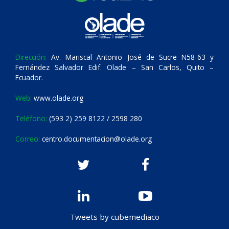
Dirección:
Av. Mariscal Antonio José de Sucre N58-63 y
Fernández Salvador Edif. Olade – San Carlos, Quito –
Ecuador.
Web:
www.olade.org
Teléfono:
(593 2) 259 8122 / 2598 280
Correo:
centro.documentacion@olade.org
Tweets by cubemediaco