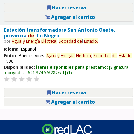
Hacer reserva
Agregar al carrito
Estación transformadora San Antonio Oeste,
provincia
de
Río Negro.
por
Agua
y
Energía
Eléctrica,
Sociedad
de
l
Estado
.
Idioma:
Español
Editor:
Buenos Aires:
Agua
y
Energía
Eléctrica,
Sociedad
de
l
Estado
,
1998
Disponibilidad:
Ítems disponibles para préstamo:
Signatura
topográfica:
621.374.5/A282/v.1
(1).
Hacer reserva
Agregar al carrito