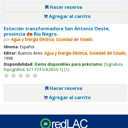
Hacer reserva
Agregar al carrito
Estación transformadora San Antonio Oeste,
provincia
de
Río Negro.
por
Agua
y
Energía
Eléctrica,
Sociedad
de
l
Estado
.
Idioma:
Español
Editor:
Buenos Aires:
Agua
y
Energía
Eléctrica,
Sociedad
de
l
Estado
,
1998
Disponibilidad:
Ítems disponibles para préstamo:
Signatura
topográfica:
621.374.5/A282/v.1
(1).
Hacer reserva
Agregar al carrito