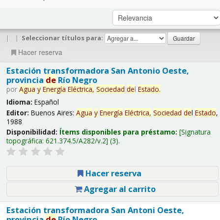
|
|
Seleccionar títulos para:
Hacer reserva
Estación transformadora San Antonio Oeste,
provincia
de
Río Negro
por
Agua
y
Energía
Eléctrica,
Sociedad
de
l
Estado
.
Idioma:
Español
Editor:
Buenos Aires:
Agua
y
Energía
Eléctrica,
Sociedad
de
l
Estado
,
1988
Disponibilidad:
Ítems disponibles para préstamo:
Signatura
topográfica:
621.374.5/A282/v.2
(3).
Hacer reserva
Agregar al carrito
Estación transformadora San Antoni Oeste,
provincia
de
Río Negro