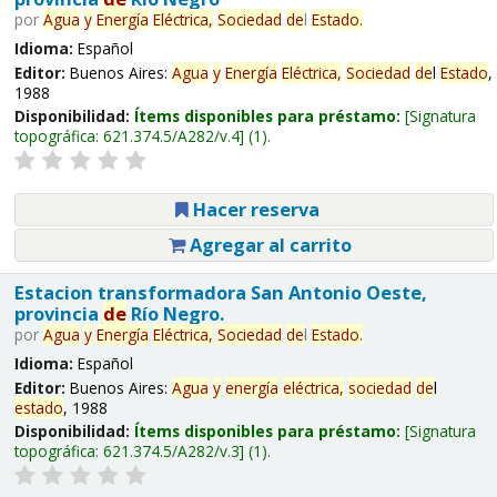
por
Agua
y
Energía
Eléctrica,
Sociedad
de
l
Estado
.
Idioma:
Español
Editor:
Buenos Aires:
Agua
y
Energía
Eléctrica,
Sociedad
de
l
Estado
,
1988
Disponibilidad:
Ítems disponibles para préstamo:
Signatura
topográfica:
621.374.5/A282/v.4
(1).
Hacer reserva
Agregar al carrito
Estacion transformadora San Antonio Oeste,
provincia
de
Río Negro.
por
Agua
y
Energía
Eléctrica,
Sociedad
de
l
Estado
.
Idioma:
Español
Editor:
Buenos Aires:
Agua
y
energía
eléctrica,
sociedad
de
l
estado
, 1988
Disponibilidad:
Ítems disponibles para préstamo:
Signatura
topográfica:
621.374.5/A282/v.3
(1).