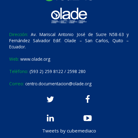
Dirección:
Av. Mariscal Antonio José de Sucre N58-63 y
Fernández Salvador Edif. Olade – San Carlos, Quito –
Ecuador.
Web:
www.olade.org
Teléfono:
(593 2) 259 8122 / 2598 280
Correo:
centro.documentacion@olade.org
Tweets by cubemediaco