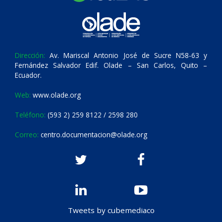
Dirección:
Av. Mariscal Antonio José de Sucre N58-63 y
Fernández Salvador Edif. Olade – San Carlos, Quito –
Ecuador.
Web:
www.olade.org
Teléfono:
(593 2) 259 8122 / 2598 280
Correo:
centro.documentacion@olade.org
Tweets by cubemediaco