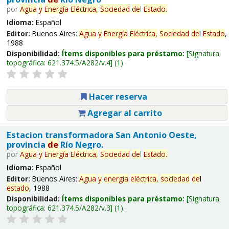
por
Agua
y
Energía
Eléctrica,
Sociedad
de
l
Estado
.
Idioma:
Español
Editor:
Buenos Aires:
Agua
y
Energía
Eléctrica,
Sociedad
de
l
Estado
,
1988
Disponibilidad:
Ítems disponibles para préstamo:
Signatura
topográfica:
621.374.5/A282/v.4
(1).
Hacer reserva
Agregar al carrito
Estacion transformadora San Antonio Oeste,
provincia
de
Río Negro.
por
Agua
y
Energía
Eléctrica,
Sociedad
de
l
Estado
.
Idioma:
Español
Editor:
Buenos Aires:
Agua
y
energía
eléctrica,
sociedad
de
l
estado
, 1988
Disponibilidad:
Ítems disponibles para préstamo:
Signatura
topográfica:
621.374.5/A282/v.3
(1).