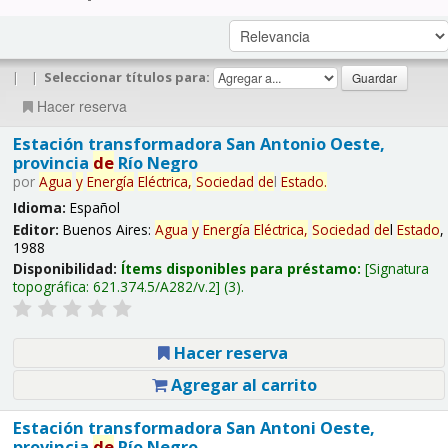
|
|
Seleccionar títulos para:
Hacer reserva
Estación transformadora San Antonio Oeste,
provincia
de
Río Negro
por
Agua
y
Energía
Eléctrica,
Sociedad
de
l
Estado
.
Idioma:
Español
Editor:
Buenos Aires:
Agua
y
Energía
Eléctrica,
Sociedad
de
l
Estado
,
1988
Disponibilidad:
Ítems disponibles para préstamo:
Signatura
topográfica:
621.374.5/A282/v.2
(3).
Hacer reserva
Agregar al carrito
Estación transformadora San Antoni Oeste,
provincia
de
Río Negro