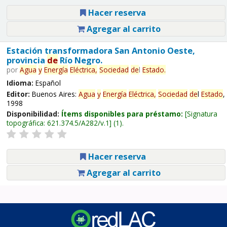
Hacer reserva
Agregar al carrito
Estación transformadora San Antonio Oeste,
provincia
de
Río Negro.
por
Agua
y
Energía
Eléctrica,
Sociedad
de
l
Estado
.
Idioma:
Español
Editor:
Buenos Aires:
Agua
y
Energía
Eléctrica,
Sociedad
de
l
Estado
,
1998
Disponibilidad:
Ítems disponibles para préstamo:
Signatura
topográfica:
621.374.5/A282/v.1
(1).
Hacer reserva
Agregar al carrito