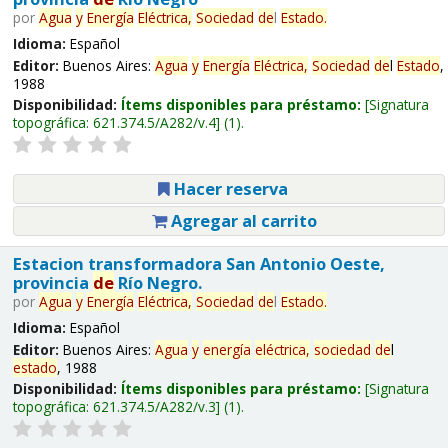
por
Agua
y
Energía
Eléctrica,
Sociedad
de
l
Estado
.
Idioma:
Español
Editor:
Buenos Aires:
Agua
y
Energía
Eléctrica,
Sociedad
de
l
Estado
,
1988
Disponibilidad:
Ítems disponibles para préstamo:
Signatura
topográfica:
621.374.5/A282/v.4
(1).
Hacer reserva
Agregar al carrito
Estacion transformadora San Antonio Oeste,
provincia
de
Río Negro.
por
Agua
y
Energía
Eléctrica,
Sociedad
de
l
Estado
.
Idioma:
Español
Editor:
Buenos Aires:
Agua
y
energía
eléctrica,
sociedad
de
l
estado
, 1988
Disponibilidad:
Ítems disponibles para préstamo:
Signatura
topográfica:
621.374.5/A282/v.3
(1).