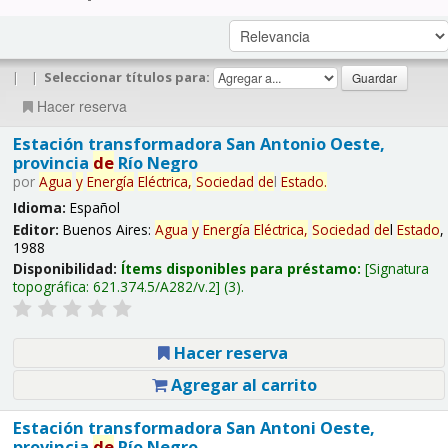
|
|
Seleccionar títulos para:
Hacer reserva
Estación transformadora San Antonio Oeste,
provincia
de
Río Negro
por
Agua
y
Energía
Eléctrica,
Sociedad
de
l
Estado
.
Idioma:
Español
Editor:
Buenos Aires:
Agua
y
Energía
Eléctrica,
Sociedad
de
l
Estado
,
1988
Disponibilidad:
Ítems disponibles para préstamo:
Signatura
topográfica:
621.374.5/A282/v.2
(3).
Hacer reserva
Agregar al carrito
Estación transformadora San Antoni Oeste,
provincia
de
Río Negro