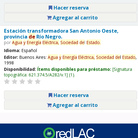
Hacer reserva
Agregar al carrito
Estación transformadora San Antonio Oeste,
provincia
de
Río Negro.
por
Agua
y
Energía
Eléctrica,
Sociedad
de
l
Estado
.
Idioma:
Español
Editor:
Buenos Aires:
Agua
y
Energía
Eléctrica,
Sociedad
de
l
Estado
,
1998
Disponibilidad:
Ítems disponibles para préstamo:
Signatura
topográfica:
621.374.5/A282/v.1
(1).
Hacer reserva
Agregar al carrito