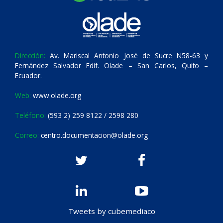
Dirección:
Av. Mariscal Antonio José de Sucre N58-63 y
Fernández Salvador Edif. Olade – San Carlos, Quito –
Ecuador.
Web:
www.olade.org
Teléfono:
(593 2) 259 8122 / 2598 280
Correo:
centro.documentacion@olade.org
Tweets by cubemediaco