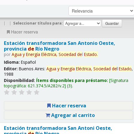
|
|
Seleccionar títulos para:
Hacer reserva
Estación transformadora San Antonio Oeste,
provincia
de
Río Negro
por
Agua
y
Energía
Eléctrica,
Sociedad
de
l
Estado
.
Idioma:
Español
Editor:
Buenos Aires:
Agua
y
Energía
Eléctrica,
Sociedad
de
l
Estado
,
1988
Disponibilidad:
Ítems disponibles para préstamo:
Signatura
topográfica:
621.374.5/A282/v.2
(3).
Hacer reserva
Agregar al carrito
Estación transformadora San Antoni Oeste,
provincia
de
Río Negro