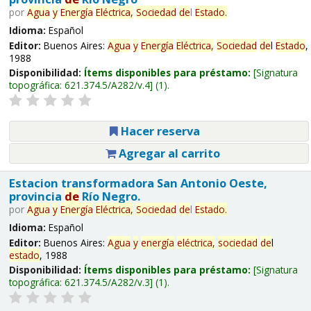
por
Agua
y
Energía
Eléctrica,
Sociedad
de
l
Estado
.
Idioma:
Español
Editor:
Buenos Aires:
Agua
y
Energía
Eléctrica,
Sociedad
de
l
Estado
,
1988
Disponibilidad:
Ítems disponibles para préstamo:
Signatura
topográfica:
621.374.5/A282/v.4
(1).
Hacer reserva
Agregar al carrito
Estacion transformadora San Antonio Oeste,
provincia
de
Río Negro.
por
Agua
y
Energía
Eléctrica,
Sociedad
de
l
Estado
.
Idioma:
Español
Editor:
Buenos Aires:
Agua
y
energía
eléctrica,
sociedad
de
l
estado
, 1988
Disponibilidad:
Ítems disponibles para préstamo:
Signatura
topográfica:
621.374.5/A282/v.3
(1).