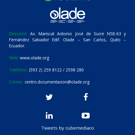
Dirección:
Av. Mariscal Antonio José de Sucre N58-63 y
Fernández Salvador Edif. Olade – San Carlos, Quito –
Ecuador.
Web:
www.olade.org
Teléfono:
(593 2) 259 8122 / 2598 280
Correo:
centro.documentacion@olade.org
Tweets by cubemediaco