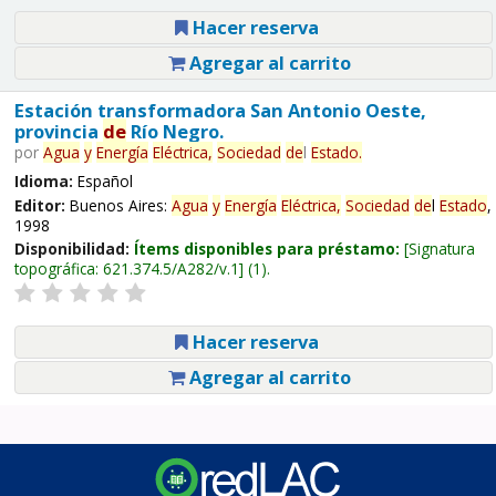
Hacer reserva
Agregar al carrito
Estación transformadora San Antonio Oeste,
provincia
de
Río Negro.
por
Agua
y
Energía
Eléctrica,
Sociedad
de
l
Estado
.
Idioma:
Español
Editor:
Buenos Aires:
Agua
y
Energía
Eléctrica,
Sociedad
de
l
Estado
,
1998
Disponibilidad:
Ítems disponibles para préstamo:
Signatura
topográfica:
621.374.5/A282/v.1
(1).
Hacer reserva
Agregar al carrito