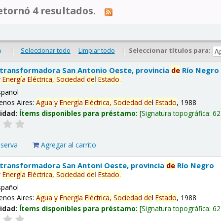
tornó 4 resultados.
|
Seleccionar todo
Limpiar todo
|
Seleccionar títulos para:
o
 transformadora San Antonio Oeste, provincia
de
Río Negro
y
Energía
Eléctrica,
Sociedad
de
l
Estado
.
spañol
enos Aires:
Agua
y
Energía
Eléctrica,
Sociedad
de
l
Estado
, 1988
lidad:
Ítems disponibles para préstamo:
Signatura topográfica:
62
eserva
Agregar al carrito
 transformadora San Antoni Oeste, provincia
de
Río Negro
y
Energía
Eléctrica,
Sociedad
de
l
Estado
.
spañol
enos Aires:
Agua
y
Energía
Eléctrica,
Sociedad
de
l
Estado
, 1988
lidad:
Ítems disponibles para préstamo:
Signatura topográfica:
62