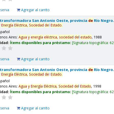
eserva
Agregar al carrito
 transformadora San Antonio Oeste, provincia
de
Río Negro
y
Energía
Eléctrica,
Sociedad
de
l
Estado
.
spañol
enos Aires:
Agua
y
energía
eléctrica,
sociedad
de
l
estado
, 1988
lidad:
Ítems disponibles para préstamo:
Signatura topográfica:
62
eserva
Agregar al carrito
 transformadora San Antonio Oeste, provincia
de
Río Negro
y
Energía
Eléctrica,
Sociedad
de
l
Estado
.
spañol
enos Aires:
Agua
y
Energía
Eléctrica,
Sociedad
de
l
Estado
, 1998
lidad:
Ítems disponibles para préstamo:
Signatura topográfica:
62
eserva
Agregar al carrito