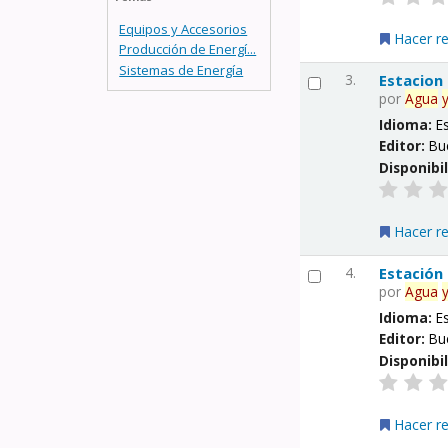
Equipos y Accesorios
Hacer r
Producción de Energí...
Sistemas de Energía
3.
Estacion
por
Agua
Idioma:
E
Editor:
Bu
Disponibi
Hacer r
4.
Estación
por
Agua
Idioma:
E
Editor:
Bu
Disponibi
Hacer r