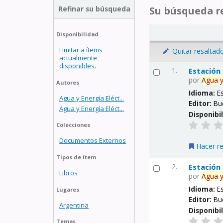
Refinar su búsqueda
Su búsqueda re
Disponibilidad
Limitar a ítems
Quitar resaltad
actualmente
disponibles.
1.
Estación
por
Agua
Autores
Idioma:
E
Agua y Energía Eléct...
Editor:
Bu
Agua y Energía Eléct...
Disponibi
Colecciones
Documentos Externos
Hacer r
Tipos de ítem
2.
Estación
Libros
por
Agua
Idioma:
E
Lugares
Editor:
Bu
Argentina
Disponibi
Temas