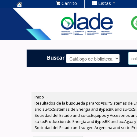
Carrito
Listas
Centro de
Documentación
OLADE -
Buscar
Inicio
›
Resultados de la búsqueda para 'ccl=su:"Sistemas de E
and su-to:Sistemas de Energía and itype:BK and su-to:Si
Sociedad del Estado and su-to:Equipos y Accesorios and 
su-to:Producción de Energía and itype:BK and au:Agua y 
Sociedad del Estado and su-geo:Argentina and su-to:Pro