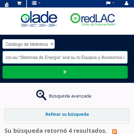
Centro
de
Documentación
OLADE
-
Ir
Búsqueda avanzada
Refinar su búsqueda
Su búsqueda retornó 4 resultados.