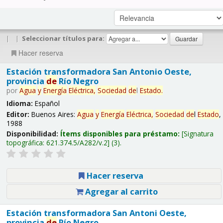
|
|
Seleccionar títulos para:
Hacer reserva
Estación transformadora San Antonio Oeste,
provincia
de
Río Negro
por
Agua
y
Energía
Eléctrica,
Sociedad
de
l
Estado
.
Idioma:
Español
Editor:
Buenos Aires:
Agua
y
Energía
Eléctrica,
Sociedad
de
l
Estado
,
1988
Disponibilidad:
Ítems disponibles para préstamo:
Signatura
topográfica:
621.374.5/A282/v.2
(3).
Hacer reserva
Agregar al carrito
Estación transformadora San Antoni Oeste,
provincia
de
Río Negro