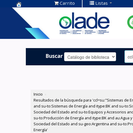
Carrito
Listas
Centro de
Documentación
OLADE -
Buscar
Inicio
›
Resultados de la búsqueda para 'ccl=su:"Sistemas de E
and su-to:Sistemas de Energía and itype:BK and su-to:Si
Sociedad del Estado and su-to:Equipos y Accesorios and 
su-to:Producción de Energía and itype:BK and au:Agua y 
Sociedad del Estado and su-geo:Argentina and su-to:Pro
Energía'