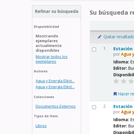
Refinar su búsqueda
Su búsqueda re
Disponibilidad
Mostrando
Quitar resaltad
ejemplares
actualmente
1.
Estación
disponibles
por
Agua
Mostrar todos los
ejemplares
Idioma:
E
Editor:
Bu
Autores
Disponibi
Agua y Energía Eléct...
Agua y Energía Eléct...
Hacer r
Colecciones
2.
Estación
Documentos Externos
por
Agua
Tipos de ítem
Idioma:
E
Libros
Editor:
Bu
Disponibi