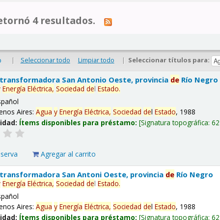
tornó 4 resultados.
|
Seleccionar todo
Limpiar todo
|
Seleccionar títulos para:
o
 transformadora San Antonio Oeste, provincia
de
Río Negro
y
Energía
Eléctrica,
Sociedad
de
l
Estado
.
spañol
enos Aires:
Agua
y
Energía
Eléctrica,
Sociedad
de
l
Estado
, 1988
lidad:
Ítems disponibles para préstamo:
Signatura topográfica:
62
eserva
Agregar al carrito
 transformadora San Antoni Oeste, provincia
de
Río Negro
y
Energía
Eléctrica,
Sociedad
de
l
Estado
.
spañol
enos Aires:
Agua
y
Energía
Eléctrica,
Sociedad
de
l
Estado
, 1988
lidad:
Ítems disponibles para préstamo:
Signatura topográfica:
62