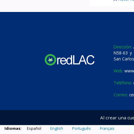
Dirección:
A
N58-63 y 
San Carlos
Web:
www.
Teléfono:
Correo:
ce
Al crear una cu
Idiomas:
Español
English
Português
Français