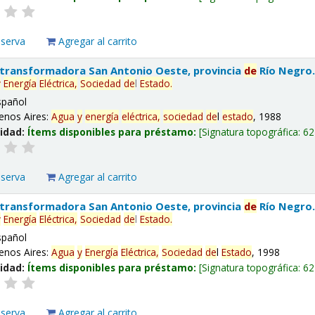
eserva
Agregar al carrito
 transformadora San Antonio Oeste, provincia
de
Río Negro
y
Energía
Eléctrica,
Sociedad
de
l
Estado
.
spañol
enos Aires:
Agua
y
energía
eléctrica,
sociedad
de
l
estado
, 1988
lidad:
Ítems disponibles para préstamo:
Signatura topográfica:
62
eserva
Agregar al carrito
 transformadora San Antonio Oeste, provincia
de
Río Negro
y
Energía
Eléctrica,
Sociedad
de
l
Estado
.
spañol
enos Aires:
Agua
y
Energía
Eléctrica,
Sociedad
de
l
Estado
, 1998
lidad:
Ítems disponibles para préstamo:
Signatura topográfica:
62
eserva
Agregar al carrito