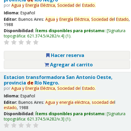
por
Agua
y
Energía
Eléctrica,
Sociedad
de
l
Estado
.
Idioma:
Español
Editor:
Buenos Aires:
Agua
y
Energía
Eléctrica,
Sociedad
de
l
Estado
,
1988
Disponibilidad:
Ítems disponibles para préstamo:
Signatura
topográfica:
621.374.5/A282/v.4
(1).
Hacer reserva
Agregar al carrito
Estacion transformadora San Antonio Oeste,
provincia
de
Río Negro.
por
Agua
y
Energía
Eléctrica,
Sociedad
de
l
Estado
.
Idioma:
Español
Editor:
Buenos Aires:
Agua
y
energía
eléctrica,
sociedad
de
l
estado
, 1988
Disponibilidad:
Ítems disponibles para préstamo:
Signatura
topográfica:
621.374.5/A282/v.3
(1).