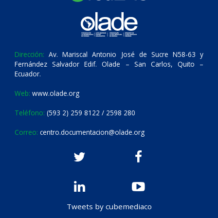
Dirección:
Av. Mariscal Antonio José de Sucre N58-63 y
Fernández Salvador Edif. Olade – San Carlos, Quito –
Ecuador.
Web:
www.olade.org
Teléfono:
(593 2) 259 8122 / 2598 280
Correo:
centro.documentacion@olade.org
Tweets by cubemediaco