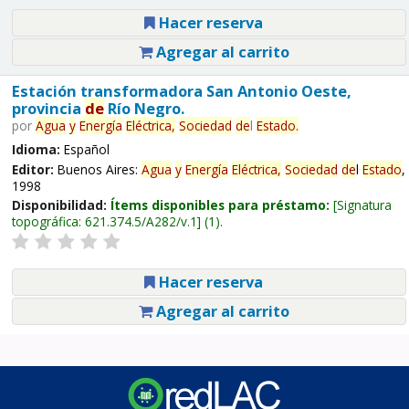
Hacer reserva
Agregar al carrito
Estación transformadora San Antonio Oeste,
provincia
de
Río Negro.
por
Agua
y
Energía
Eléctrica,
Sociedad
de
l
Estado
.
Idioma:
Español
Editor:
Buenos Aires:
Agua
y
Energía
Eléctrica,
Sociedad
de
l
Estado
,
1998
Disponibilidad:
Ítems disponibles para préstamo:
Signatura
topográfica:
621.374.5/A282/v.1
(1).
Hacer reserva
Agregar al carrito