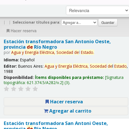
|
|
Seleccionar títulos para:
Hacer reserva
Estación transformadora San Antonio Oeste,
provincia
de
Río Negro
por
Agua
y
Energía
Eléctrica,
Sociedad
de
l
Estado
.
Idioma:
Español
Editor:
Buenos Aires:
Agua
y
Energía
Eléctrica,
Sociedad
de
l
Estado
,
1988
Disponibilidad:
Ítems disponibles para préstamo:
Signatura
topográfica:
621.374.5/A282/v.2
(3).
Hacer reserva
Agregar al carrito
Estación transformadora San Antoni Oeste,
provincia
de
Río Negro