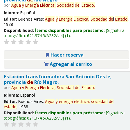
por
Agua
y
Energía
Eléctrica,
Sociedad
de
l
Estado
.
Idioma:
Español
Editor:
Buenos Aires:
Agua
y
Energía
Eléctrica,
Sociedad
de
l
Estado
,
1988
Disponibilidad:
Ítems disponibles para préstamo:
Signatura
topográfica:
621.374.5/A282/v.4
(1).
Hacer reserva
Agregar al carrito
Estacion transformadora San Antonio Oeste,
provincia
de
Río Negro.
por
Agua
y
Energía
Eléctrica,
Sociedad
de
l
Estado
.
Idioma:
Español
Editor:
Buenos Aires:
Agua
y
energía
eléctrica,
sociedad
de
l
estado
, 1988
Disponibilidad:
Ítems disponibles para préstamo:
Signatura
topográfica:
621.374.5/A282/v.3
(1).