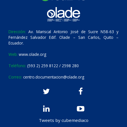
Dirección:
Av. Mariscal Antonio José de Sucre N58-63 y
Fernández Salvador Edif. Olade – San Carlos, Quito –
Ecuador.
Web:
www.olade.org
Teléfono:
(593 2) 259 8122 / 2598 280
Correo:
centro.documentacion@olade.org
Tweets by cubemediaco