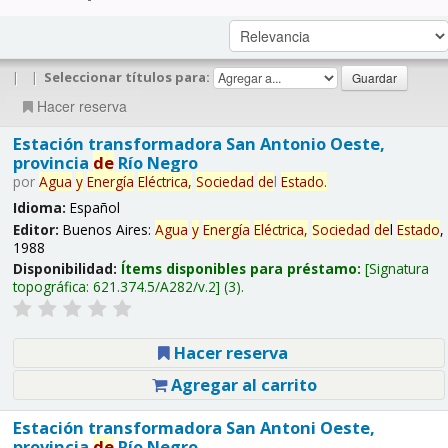
|
|
Seleccionar títulos para:
Hacer reserva
Estación transformadora San Antonio Oeste,
provincia
de
Río Negro
por
Agua
y
Energía
Eléctrica,
Sociedad
de
l
Estado
.
Idioma:
Español
Editor:
Buenos Aires:
Agua
y
Energía
Eléctrica,
Sociedad
de
l
Estado
,
1988
Disponibilidad:
Ítems disponibles para préstamo:
Signatura
topográfica:
621.374.5/A282/v.2
(3).
Hacer reserva
Agregar al carrito
Estación transformadora San Antoni Oeste,
provincia
de
Río Negro