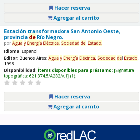
Hacer reserva
Agregar al carrito
Estación transformadora San Antonio Oeste,
provincia
de
Río Negro.
por
Agua
y
Energía
Eléctrica,
Sociedad
de
l
Estado
.
Idioma:
Español
Editor:
Buenos Aires:
Agua
y
Energía
Eléctrica,
Sociedad
de
l
Estado
,
1998
Disponibilidad:
Ítems disponibles para préstamo:
Signatura
topográfica:
621.374.5/A282/v.1
(1).
Hacer reserva
Agregar al carrito