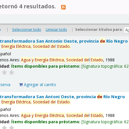
tornó 4 resultados.
|
Seleccionar todo
Limpiar todo
|
Seleccionar títulos para:
o
 transformadora San Antonio Oeste, provincia
de
Río Negro
y
Energía
Eléctrica,
Sociedad
de
l
Estado
.
spañol
enos Aires:
Agua
y
Energía
Eléctrica,
Sociedad
de
l
Estado
, 1988
lidad:
Ítems disponibles para préstamo:
Signatura topográfica:
62
eserva
Agregar al carrito
 transformadora San Antoni Oeste, provincia
de
Río Negro
y
Energía
Eléctrica,
Sociedad
de
l
Estado
.
spañol
enos Aires:
Agua
y
Energía
Eléctrica,
Sociedad
de
l
Estado
, 1988
lidad:
Ítems disponibles para préstamo:
Signatura topográfica:
62