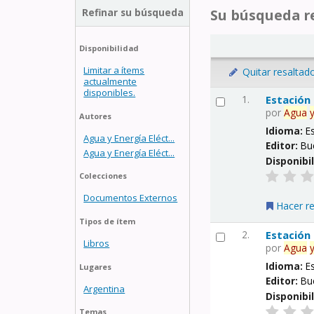
Refinar su búsqueda
Su búsqueda re
Disponibilidad
Limitar a ítems
Quitar resaltad
actualmente
disponibles.
1.
Estación
por
Agua
Autores
Idioma:
E
Agua y Energía Eléct...
Editor:
Bu
Agua y Energía Eléct...
Disponibi
Colecciones
Documentos Externos
Hacer r
Tipos de ítem
2.
Estación
Libros
por
Agua
Idioma:
E
Lugares
Editor:
Bu
Argentina
Disponibi
Temas