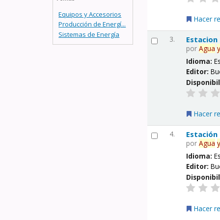
Equipos y Accesorios
Hacer r
Producción de Energí...
Sistemas de Energía
3.
Estacion
por
Agua
Idioma:
E
Editor:
Bu
Disponibi
Hacer r
4.
Estación
por
Agua
Idioma:
E
Editor:
Bu
Disponibi
Hacer r