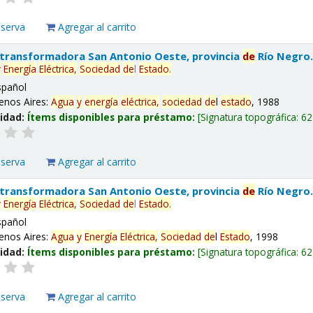
eserva
Agregar al carrito
 transformadora San Antonio Oeste, provincia
de
Río Negro
y
Energía
Eléctrica,
Sociedad
de
l
Estado
.
spañol
enos Aires:
Agua
y
energía
eléctrica,
sociedad
de
l
estado
, 1988
lidad:
Ítems disponibles para préstamo:
Signatura topográfica:
62
eserva
Agregar al carrito
 transformadora San Antonio Oeste, provincia
de
Río Negro
y
Energía
Eléctrica,
Sociedad
de
l
Estado
.
spañol
enos Aires:
Agua
y
Energía
Eléctrica,
Sociedad
de
l
Estado
, 1998
lidad:
Ítems disponibles para préstamo:
Signatura topográfica:
62
eserva
Agregar al carrito