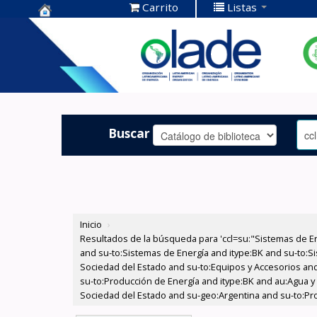
Carrito
Listas
Centro de
Documentación
OLADE -
Buscar
Inicio
›
Resultados de la búsqueda para 'ccl=su:"Sistemas de E
and su-to:Sistemas de Energía and itype:BK and su-to:Si
Sociedad del Estado and su-to:Equipos y Accesorios and 
su-to:Producción de Energía and itype:BK and au:Agua y 
Sociedad del Estado and su-geo:Argentina and su-to:Pro