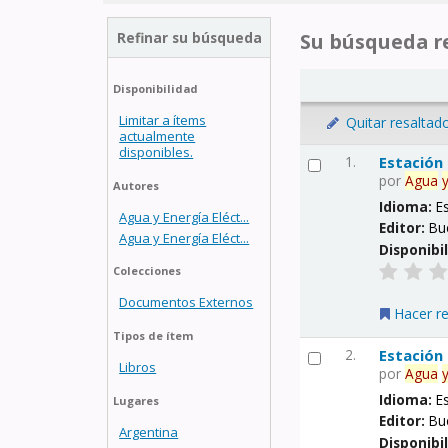
Refinar su búsqueda
Su búsqueda re
Disponibilidad
Limitar a ítems
Quitar resaltad
actualmente
disponibles.
1.
Estación
por
Agua
Autores
Idioma:
E
Agua y Energía Eléct...
Editor:
Bu
Agua y Energía Eléct...
Disponibi
Colecciones
Documentos Externos
Hacer r
Tipos de ítem
2.
Estación
Libros
por
Agua
Idioma:
E
Lugares
Editor:
Bu
Argentina
Disponibi