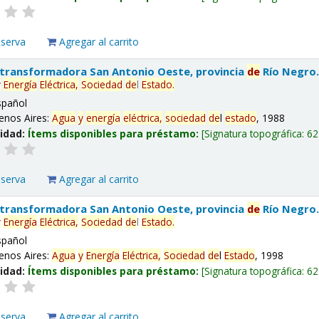
eserva
Agregar al carrito
 transformadora San Antonio Oeste, provincia
de
Río Negro
y
Energía
Eléctrica,
Sociedad
de
l
Estado
.
spañol
enos Aires:
Agua
y
energía
eléctrica,
sociedad
de
l
estado
, 1988
lidad:
Ítems disponibles para préstamo:
Signatura topográfica:
62
eserva
Agregar al carrito
 transformadora San Antonio Oeste, provincia
de
Río Negro
y
Energía
Eléctrica,
Sociedad
de
l
Estado
.
spañol
enos Aires:
Agua
y
Energía
Eléctrica,
Sociedad
de
l
Estado
, 1998
lidad:
Ítems disponibles para préstamo:
Signatura topográfica:
62
eserva
Agregar al carrito