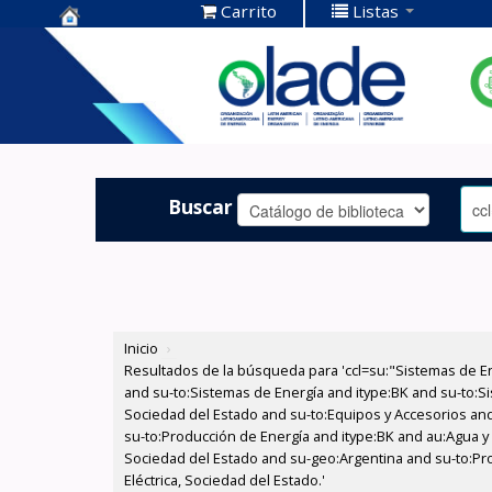
Carrito
Listas
Centro de
Documentación
OLADE -
Buscar
Inicio
›
Resultados de la búsqueda para 'ccl=su:"Sistemas de E
and su-to:Sistemas de Energía and itype:BK and su-to:Si
Sociedad del Estado and su-to:Equipos y Accesorios and 
su-to:Producción de Energía and itype:BK and au:Agua y 
Sociedad del Estado and su-geo:Argentina and su-to:Pro
Eléctrica, Sociedad del Estado.'