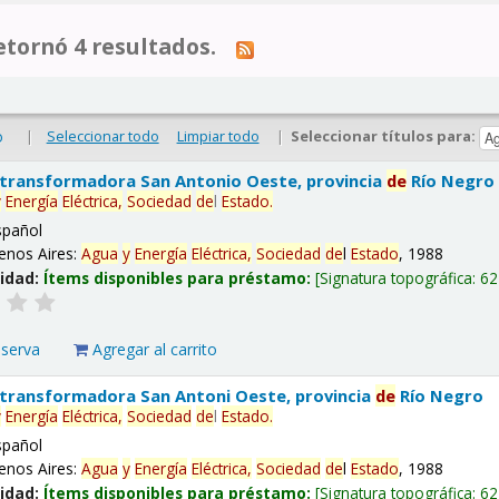
tornó 4 resultados.
|
Seleccionar todo
Limpiar todo
|
Seleccionar títulos para:
o
 transformadora San Antonio Oeste, provincia
de
Río Negro
y
Energía
Eléctrica,
Sociedad
de
l
Estado
.
spañol
enos Aires:
Agua
y
Energía
Eléctrica,
Sociedad
de
l
Estado
, 1988
lidad:
Ítems disponibles para préstamo:
Signatura topográfica:
62
eserva
Agregar al carrito
 transformadora San Antoni Oeste, provincia
de
Río Negro
y
Energía
Eléctrica,
Sociedad
de
l
Estado
.
spañol
enos Aires:
Agua
y
Energía
Eléctrica,
Sociedad
de
l
Estado
, 1988
lidad:
Ítems disponibles para préstamo:
Signatura topográfica:
62