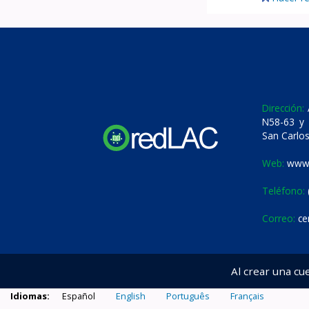
Dirección:
A
N58-63 y 
San Carlos
Web:
www.
Teléfono:
Correo:
ce
Al crear una cu
Idiomas:
Español
English
Português
Français