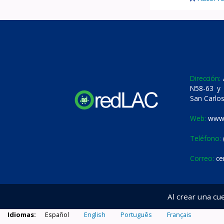
Dirección:
A
N58-63 y 
San Carlos
Web:
www.
Teléfono:
Correo:
ce
Al crear una cu
Idiomas:
Español
English
Português
Français