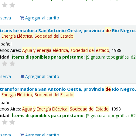
eserva
Agregar al carrito
 transformadora San Antonio Oeste, provincia
de
Río Negro
y
Energía
Eléctrica,
Sociedad
de
l
Estado
.
spañol
enos Aires:
Agua
y
energía
eléctrica,
sociedad
de
l
estado
, 1988
lidad:
Ítems disponibles para préstamo:
Signatura topográfica:
62
eserva
Agregar al carrito
 transformadora San Antonio Oeste, provincia
de
Río Negro
y
Energía
Eléctrica,
Sociedad
de
l
Estado
.
spañol
enos Aires:
Agua
y
Energía
Eléctrica,
Sociedad
de
l
Estado
, 1998
lidad:
Ítems disponibles para préstamo:
Signatura topográfica:
62
eserva
Agregar al carrito