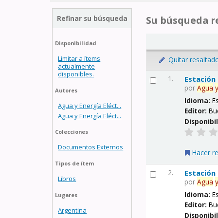
Refinar su búsqueda
Su búsqueda re
Disponibilidad
Limitar a ítems
Quitar resaltad
actualmente
disponibles.
1.
Estación
por
Agua
Autores
Idioma:
E
Agua y Energía Eléct...
Editor:
Bu
Agua y Energía Eléct...
Disponibi
Colecciones
Documentos Externos
Hacer r
Tipos de ítem
2.
Estación
Libros
por
Agua
Idioma:
E
Lugares
Editor:
Bu
Argentina
Disponibi