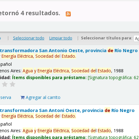
tornó 4 resultados.
|
Seleccionar todo
Limpiar todo
|
Seleccionar títulos para:
o
 transformadora San Antonio Oeste, provincia
de
Río Negro
y
Energía
Eléctrica,
Sociedad
de
l
Estado
.
spañol
enos Aires:
Agua
y
Energía
Eléctrica,
Sociedad
de
l
Estado
, 1988
lidad:
Ítems disponibles para préstamo:
Signatura topográfica:
62
eserva
Agregar al carrito
 transformadora San Antoni Oeste, provincia
de
Río Negro
y
Energía
Eléctrica,
Sociedad
de
l
Estado
.
spañol
enos Aires:
Agua
y
Energía
Eléctrica,
Sociedad
de
l
Estado
, 1988
lidad:
Ítems disponibles para préstamo:
Signatura topográfica:
62