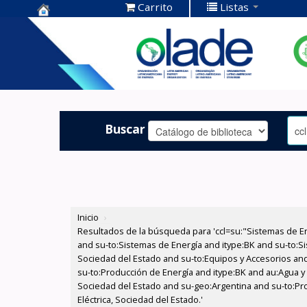
Carrito
Listas
Centro de
Documentación
OLADE -
Buscar
Inicio
›
Resultados de la búsqueda para 'ccl=su:"Sistemas de E
and su-to:Sistemas de Energía and itype:BK and su-to:Si
Sociedad del Estado and su-to:Equipos y Accesorios and 
su-to:Producción de Energía and itype:BK and au:Agua y 
Sociedad del Estado and su-geo:Argentina and su-to:Pro
Eléctrica, Sociedad del Estado.'