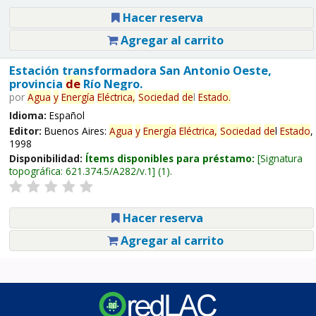
Hacer reserva
Agregar al carrito
Estación transformadora San Antonio Oeste,
provincia
de
Río Negro.
por
Agua
y
Energía
Eléctrica,
Sociedad
de
l
Estado
.
Idioma:
Español
Editor:
Buenos Aires:
Agua
y
Energía
Eléctrica,
Sociedad
de
l
Estado
,
1998
Disponibilidad:
Ítems disponibles para préstamo:
Signatura
topográfica:
621.374.5/A282/v.1
(1).
Hacer reserva
Agregar al carrito