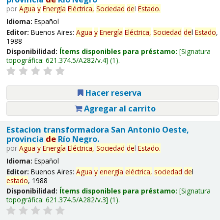
por
Agua
y
Energía
Eléctrica,
Sociedad
de
l
Estado
.
Idioma:
Español
Editor:
Buenos Aires:
Agua
y
Energía
Eléctrica,
Sociedad
de
l
Estado
,
1988
Disponibilidad:
Ítems disponibles para préstamo:
Signatura
topográfica:
621.374.5/A282/v.4
(1).
Hacer reserva
Agregar al carrito
Estacion transformadora San Antonio Oeste,
provincia
de
Río Negro.
por
Agua
y
Energía
Eléctrica,
Sociedad
de
l
Estado
.
Idioma:
Español
Editor:
Buenos Aires:
Agua
y
energía
eléctrica,
sociedad
de
l
estado
, 1988
Disponibilidad:
Ítems disponibles para préstamo:
Signatura
topográfica:
621.374.5/A282/v.3
(1).