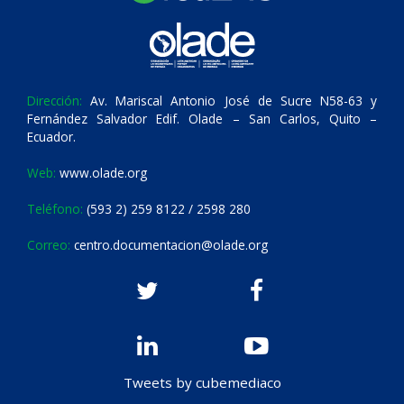
Dirección:
Av. Mariscal Antonio José de Sucre N58-63 y
Fernández Salvador Edif. Olade – San Carlos, Quito –
Ecuador.
Web:
www.olade.org
Teléfono:
(593 2) 259 8122 / 2598 280
Correo:
centro.documentacion@olade.org
Tweets by cubemediaco