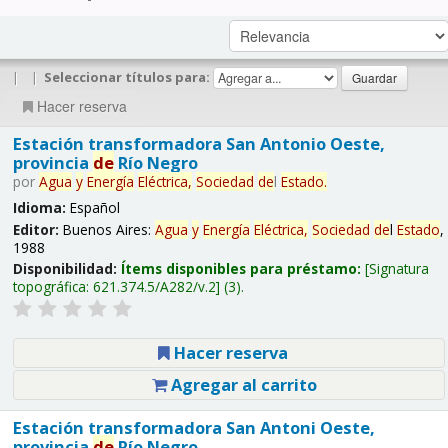
|
|
Seleccionar títulos para:
Hacer reserva
Estación transformadora San Antonio Oeste,
provincia
de
Río Negro
por
Agua
y
Energía
Eléctrica,
Sociedad
de
l
Estado
.
Idioma:
Español
Editor:
Buenos Aires:
Agua
y
Energía
Eléctrica,
Sociedad
de
l
Estado
,
1988
Disponibilidad:
Ítems disponibles para préstamo:
Signatura
topográfica:
621.374.5/A282/v.2
(3).
Hacer reserva
Agregar al carrito
Estación transformadora San Antoni Oeste,
provincia
de
Río Negro