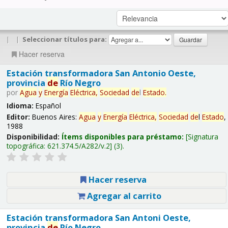
|
|
Seleccionar títulos para:
Hacer reserva
Estación transformadora San Antonio Oeste,
provincia
de
Río Negro
por
Agua
y
Energía
Eléctrica,
Sociedad
de
l
Estado
.
Idioma:
Español
Editor:
Buenos Aires:
Agua
y
Energía
Eléctrica,
Sociedad
de
l
Estado
,
1988
Disponibilidad:
Ítems disponibles para préstamo:
Signatura
topográfica:
621.374.5/A282/v.2
(3).
Hacer reserva
Agregar al carrito
Estación transformadora San Antoni Oeste,
provincia
de
Río Negro