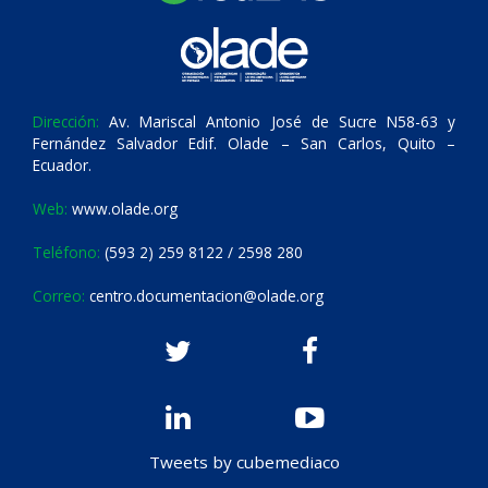
Dirección:
Av. Mariscal Antonio José de Sucre N58-63 y
Fernández Salvador Edif. Olade – San Carlos, Quito –
Ecuador.
Web:
www.olade.org
Teléfono:
(593 2) 259 8122 / 2598 280
Correo:
centro.documentacion@olade.org
Tweets by cubemediaco