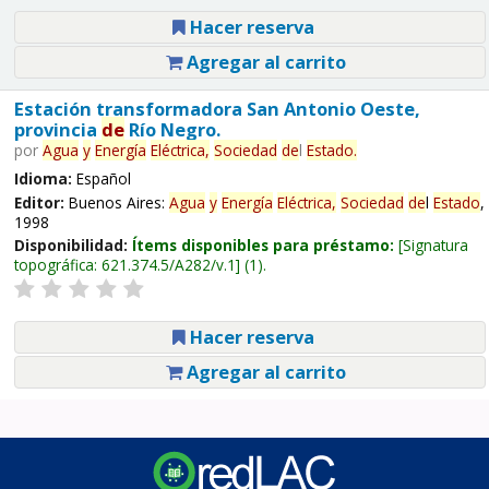
Hacer reserva
Agregar al carrito
Estación transformadora San Antonio Oeste,
provincia
de
Río Negro.
por
Agua
y
Energía
Eléctrica,
Sociedad
de
l
Estado
.
Idioma:
Español
Editor:
Buenos Aires:
Agua
y
Energía
Eléctrica,
Sociedad
de
l
Estado
,
1998
Disponibilidad:
Ítems disponibles para préstamo:
Signatura
topográfica:
621.374.5/A282/v.1
(1).
Hacer reserva
Agregar al carrito