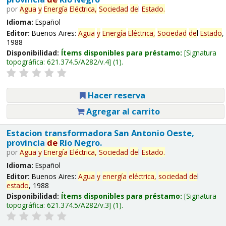
por
Agua
y
Energía
Eléctrica,
Sociedad
de
l
Estado
.
Idioma:
Español
Editor:
Buenos Aires:
Agua
y
Energía
Eléctrica,
Sociedad
de
l
Estado
,
1988
Disponibilidad:
Ítems disponibles para préstamo:
Signatura
topográfica:
621.374.5/A282/v.4
(1).
Hacer reserva
Agregar al carrito
Estacion transformadora San Antonio Oeste,
provincia
de
Río Negro.
por
Agua
y
Energía
Eléctrica,
Sociedad
de
l
Estado
.
Idioma:
Español
Editor:
Buenos Aires:
Agua
y
energía
eléctrica,
sociedad
de
l
estado
, 1988
Disponibilidad:
Ítems disponibles para préstamo:
Signatura
topográfica:
621.374.5/A282/v.3
(1).