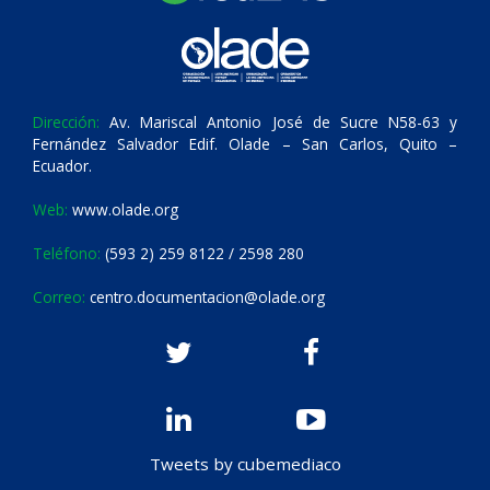
Dirección:
Av. Mariscal Antonio José de Sucre N58-63 y
Fernández Salvador Edif. Olade – San Carlos, Quito –
Ecuador.
Web:
www.olade.org
Teléfono:
(593 2) 259 8122 / 2598 280
Correo:
centro.documentacion@olade.org
Tweets by cubemediaco