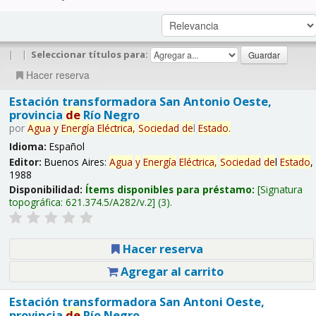
|
|
Seleccionar títulos para:
Hacer reserva
Estación transformadora San Antonio Oeste,
provincia
de
Río Negro
por
Agua
y
Energía
Eléctrica,
Sociedad
de
l
Estado
.
Idioma:
Español
Editor:
Buenos Aires:
Agua
y
Energía
Eléctrica,
Sociedad
de
l
Estado
,
1988
Disponibilidad:
Ítems disponibles para préstamo:
Signatura
topográfica:
621.374.5/A282/v.2
(3).
Hacer reserva
Agregar al carrito
Estación transformadora San Antoni Oeste,
provincia
de
Río Negro