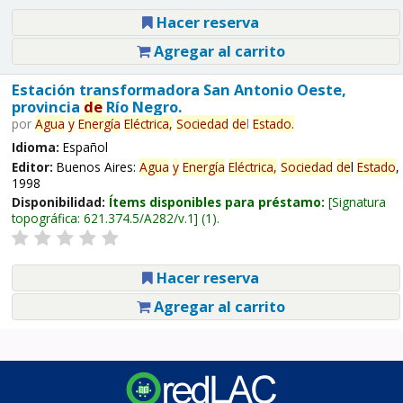
Hacer reserva
Agregar al carrito
Estación transformadora San Antonio Oeste,
provincia
de
Río Negro.
por
Agua
y
Energía
Eléctrica,
Sociedad
de
l
Estado
.
Idioma:
Español
Editor:
Buenos Aires:
Agua
y
Energía
Eléctrica,
Sociedad
de
l
Estado
,
1998
Disponibilidad:
Ítems disponibles para préstamo:
Signatura
topográfica:
621.374.5/A282/v.1
(1).
Hacer reserva
Agregar al carrito