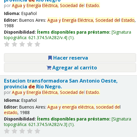
por
Agua
y
Energía
Eléctrica,
Sociedad
de
l
Estado
.
Idioma:
Español
Editor:
Buenos Aires:
Agua
y
Energía
Eléctrica,
Sociedad
de
l
Estado
,
1988
Disponibilidad:
Ítems disponibles para préstamo:
Signatura
topográfica:
621.374.5/A282/v.4
(1).
Hacer reserva
Agregar al carrito
Estacion transformadora San Antonio Oeste,
provincia
de
Río Negro.
por
Agua
y
Energía
Eléctrica,
Sociedad
de
l
Estado
.
Idioma:
Español
Editor:
Buenos Aires:
Agua
y
energía
eléctrica,
sociedad
de
l
estado
, 1988
Disponibilidad:
Ítems disponibles para préstamo:
Signatura
topográfica:
621.374.5/A282/v.3
(1).